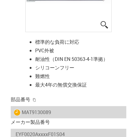
igus-icon-lup
標準的な負荷に対応
PVC外被
耐油性（DIN EN 50363-4-1準拠）
シリコーンフリー
難燃性
最大4年の無償交換保証
igus-icon-copy-clipboard
部品番号
igus-icon-lieferzeit
MAT9130089
メーカー製品番号