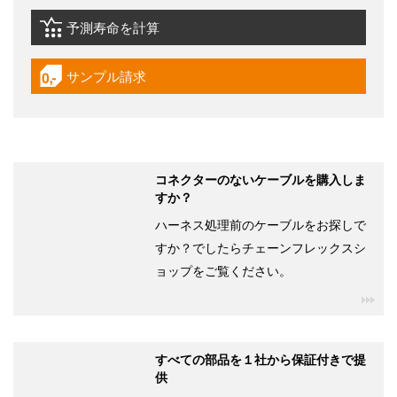
予測寿命を計算
igus-icon-lebensdauerrechner
サンプル請求
igus-icon-gratismuster
コネクターのないケーブルを購入しま
すか？
ハーネス処理前のケーブルをお探しで
すか？でしたらチェーンフレックスシ
ョップをご覧ください。
igu
すべての部品を１社から保証付きで提
供