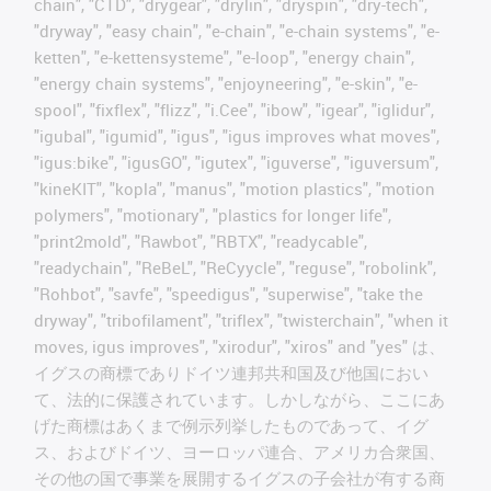
chain", "CTD", "drygear", "drylin", "dryspin", "dry-tech",
"dryway", "easy chain", "e-chain", "e-chain systems", "e-
ketten", "e-kettensysteme", "e-loop", "energy chain",
"energy chain systems", "enjoyneering", "e-skin", "e-
spool", "fixflex", "flizz", "i.Cee", "ibow", "igear", "iglidur",
"igubal", "igumid", "igus", "igus improves what moves",
"igus:bike", "igusGO", "igutex", "iguverse", "iguversum",
"kineKIT", "kopla", "manus", "motion plastics", "motion
polymers", "motionary", "plastics for longer life",
"print2mold", "Rawbot", "RBTX", "readycable",
"readychain", "ReBeL", "ReCyycle", "reguse", "robolink",
"Rohbot", "savfe", "speedigus", "superwise", "take the
dryway", "tribofilament", "triflex", "twisterchain", "when it
moves, igus improves", "xirodur", "xiros" and "yes" は、
イグスの商標でありドイツ連邦共和国及び他国におい
て、法的に保護されています。しかしながら、ここにあ
げた商標はあくまで例示列挙したものであって、イグ
ス、およびドイツ、ヨーロッパ連合、アメリカ合衆国、
その他の国で事業を展開するイグスの子会社が有する商