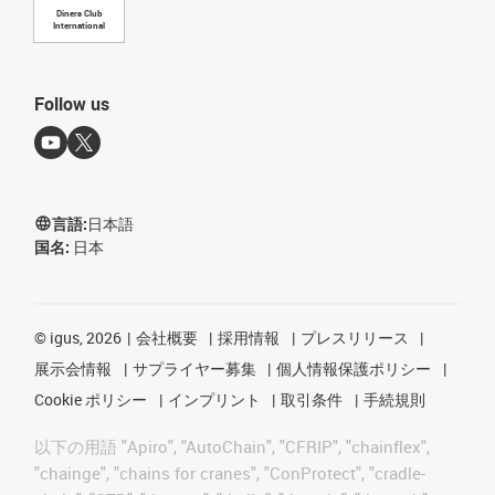
Diners Club
International
Follow us
言語:
日本語
国名:
日本
©
igus, 2026
会社概要
採用情報
プレスリリース
展示会情報
サプライヤー募集
個人情報保護ポリシー
Cookie ポリシー
インプリント
取引条件
手続規則
以下の用語 "Apiro", "AutoChain", "CFRIP", "chainflex",
"chainge", "chains for cranes", "ConProtect", "cradle-