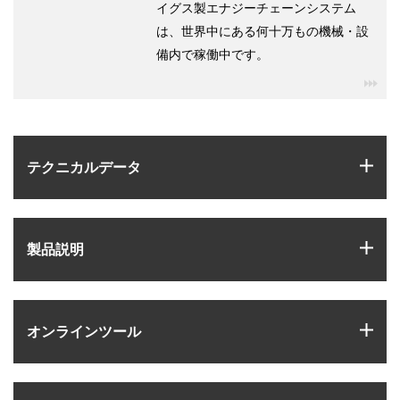
イグス製エナジーチェーンシステム
は、世界中にある何十万もの機械・設
備内で稼働中です。
igu
igus
テクニカルデータ
igus
製品説明
igus
オンラインツール