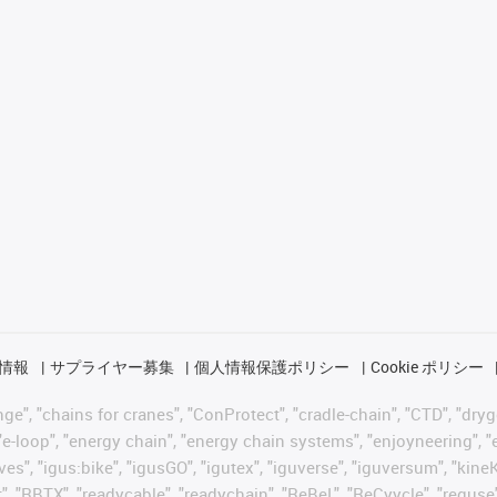
情報
サプライヤー募集
個人情報保護ポリシー
Cookie ポリシー
 "chains for cranes", "ConProtect", "cradle-chain", "CTD", "drygear"
-loop", "energy chain", "energy chain systems", "enjoyneering", "e-skin
ves", "igus:bike", "igusGO", "igutex", "iguverse", "iguversum", "kin
t", "RBTX", "readycable", "readychain", "ReBeL", "ReCyycle", "reguse"