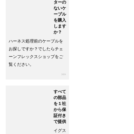
ターの
ないケ
ーブル
を購入
します
か？
ハーネス処理前のケーブルを
お探しですか？でしたらチェ
ーンフレックスショップをご
覧ください。
igus-icon-3arrow
すべて
の部品
を１社
から保
証付き
で提供
イグス