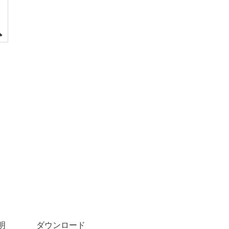
igus-icon-lupe
明
ダウンロード