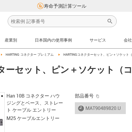
寿命予測計算ツール
産業別
日本国内の使用事例
サービス
会社
w-right
igus-icon-arrow-right
igus-icon-arrow-right
HARTING コネクター プレミアム
HARTINGコネクターセット、ピン＋ソケット
ネクターセット、ピン＋ソケット（
igus-icon-copy-
Han 10B コネクター ハウ
部品番号
ジングとベース、ストレー
igus-icon-lieferzeit
MAT90489820.U
ト ケーブル エントリー
M25 ケーブルエントリー