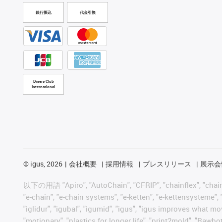
銀行振込
代金引換
Diners Club
International
©
igus, 2026
会社概要
採用情報
プレスリリース
展示会
以下の用語 "Apiro", "AutoChain", "CFRIP", "chainflex", "chainge",
"e-chain", "e-chain systems", "e-ketten", "e-kettensysteme", "e
"iglidur", "igubal", "igumid", "igus", "igus improves what mo
"motionary", "plastics for longer life", "print2mold", "Rawbo