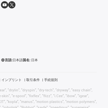
言語:
日本語
国名:
日本
インプリント
取引条件
手続規則
, "drylin", "dryspin", "dry-tech", "dryway", "easy chain",
", "e-spool", "fixflex", "flizz", "i.Cee", "ibow", "igear",
eKIT", "kopla", "manus", "motion plastics", "motion polymers",
, "robolink", "Rohbot", "savfe", "speedigus", "superwise",