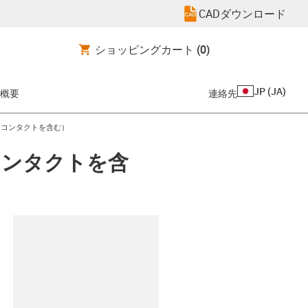
CADダウンロード
ショッピングカート
(0)
JP
(
JA
)
概要
連絡先
（コンタクトを含む）
コンタクトを含
clipboard