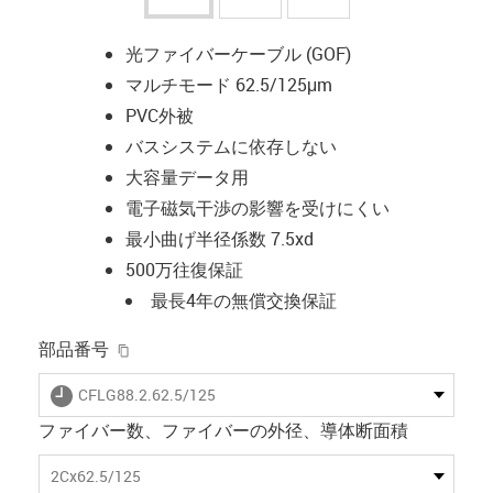
光ファイバーケーブル (GOF)
マルチモード 62.5/125μm
PVC外被
バスシステムに依存しない
大容量データ用
電子磁気干渉の影響を受けにくい
最小曲げ半径係数 7.5xd
500万往復保証
最長4年の無償交換保証
igus-icon-copy-clipboard
部品番号
igus-icon-lieferzeit
CFLG88.2.62.5/125
ファイバー数、ファイバーの外径、導体断面積
2Cx62.5/125