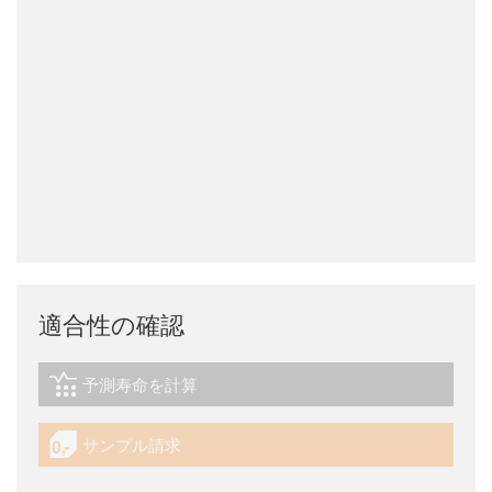
適合性の確認
予測寿命を計算
igus-icon-lebensdauerrechner
サンプル請求
igus-icon-gratismuster