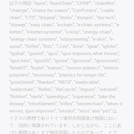
以下の用語 "Apiro", "AutoChain", "CFRIP", "chainflex",
"chainge", "chains for cranes", "ConProtect", "cradle-
chain", "CTD", "drygear", "drylin", "dryspin", "dry-tech",
"dryway", "easy chain", "e-chain", "e-chain systems", "e-
ketten", "e-kettensysteme", "e-loop", "energy chain",
"energy chain systems", "enjoyneering", "e-skin", "e-
spool", "fixflex", "flizz", "i.Cee", "ibow", "igear", "iglidur",
"igubal", "igumid", "igus", "igus improves what moves",
"igus:bike", "igusGO", "igutex", "iguverse", "iguversum",
"kineKIT", "kopla", "manus", "motion plastics", "motion
polymers", "motionary", "plastics for longer life",
"print2mold", "Rawbot", "RBTX", "readycable",
"readychain", "ReBeL", "ReCyycle", "reguse", "robolink",
"Rohbot", "savfe", "speedigus", "superwise", "take the
dryway", "tribofilament", "triflex", "twisterchain", "when it
moves, igus improves", "xirodur", "xiros" and "yes" は、
イグスの商標でありドイツ連邦共和国及び他国におい
て、法的に保護されています。しかしながら、ここにあ
げた商標はあくまで例示列挙したものであって、イグ