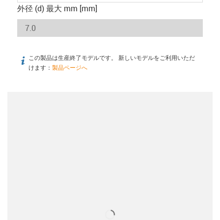
外径 (d) 最大 mm [mm]
この製品は生産終了モデルです。 新しいモデルをご利用いただ
igus-icon-info
けます：
製品ページへ