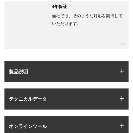
4年保証
当社では、そのような対応を期待して
いただけます。
igu
igus
製品説明
igus
テクニカルデータ
igus
オンラインツール