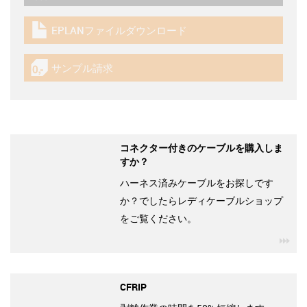
EPLANファイルダウンロード
igus-icon-download-plan
サンプル請求
igus-icon-gratismuster
コネクター付きのケーブルを購入しま
すか？
ハーネス済みケーブルをお探しです
か？でしたらレディケーブルショップ
をご覧ください。
igu
CFRIP