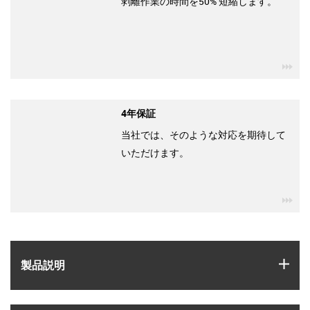
剥離作業の時間を50% 短縮します。
igu
4年保証
当社では、そのような対応を期待して
いただけます。
igu
igus
製品説明