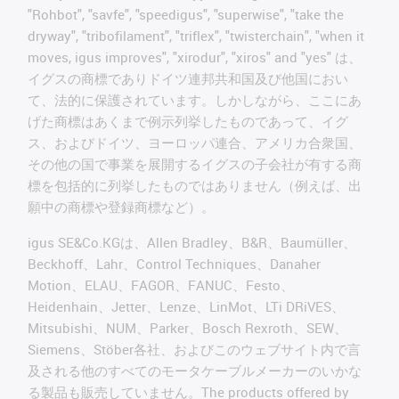
"Rohbot", "savfe", "speedigus", "superwise", "take the
dryway", "tribofilament", "triflex", "twisterchain", "when it
moves, igus improves", "xirodur", "xiros" and "yes" は、
イグスの商標でありドイツ連邦共和国及び他国におい
て、法的に保護されています。しかしながら、ここにあ
げた商標はあくまで例示列挙したものであって、イグ
ス、およびドイツ、ヨーロッパ連合、アメリカ合衆国、
その他の国で事業を展開するイグスの子会社が有する商
標を包括的に列挙したものではありません（例えば、出
願中の商標や登録商標など）。
igus SE&Co.KGは、Allen Bradley、B&R、Baumüller、
Beckhoff、Lahr、Control Techniques、Danaher
Motion、ELAU、FAGOR、FANUC、Festo、
Heidenhain、Jetter、Lenze、LinMot、LTi DRiVES、
Mitsubishi、NUM、Parker、Bosch Rexroth、SEW、
Siemens、Stöber各社、およびこのウェブサイト内で言
及される他のすべてのモータケーブルメーカーのいかな
る製品も販売していません。The products offered by