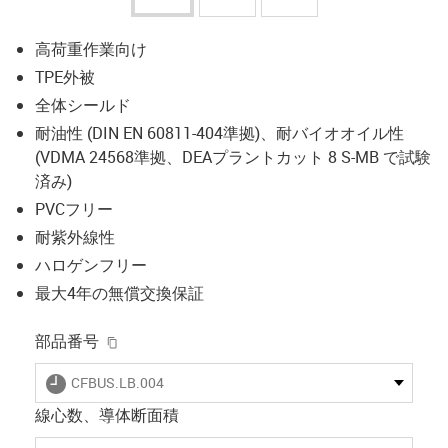
高荷重作業向け
TPE外被
全体シールド
耐油性 (DIN EN 60811-404準拠)、耐バイオオイル性
(VDMA 24568準拠、DEAプラントカット 8 S-MB で試験
済み)
PVCフリー
耐紫外線性
ハロゲンフリー
最大4年の無償交換保証
igus-icon-copy-clipboard
部品番号
igus-icon-lieferzeit
CFBUS.LB.004
線心数、導体断面積