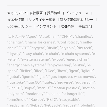
©
igus, 2026
会社概要
採用情報
プレスリリース
展示会情報
サプライヤー募集
個人情報保護ポリシー
Cookie ポリシー
インプリント
取引条件
手続規則
以下の用語 "Apiro", "AutoChain", "CFRIP", "chainflex",
"chainge", "chains for cranes", "ConProtect", "cradle-
chain", "CTD", "drygear", "drylin", "dryspin", "dry-tech",
"dryway", "easy chain", "e-chain", "e-chain systems", "e-
ketten", "e-kettensysteme", "e-loop", "energy chain",
"energy chain systems", "enjoyneering", "e-skin", "e-
spool", "fixflex", "flizz", "i.Cee", "ibow", "igear", "iglidur",
"igubal", "igumid", "igus", "igus improves what moves",
"igus:bike", "igusGO", "igutex", "iguverse", "iguversum",
"kineKIT", "kopla", "manus", "motion plastics", "motion
polymers", "motionary", "plastics for longer life",
"print2mold", "Rawbot", "RBTX", "readycable",
"readychain", "ReBeL", "ReCyycle", "reguse", "robolink",