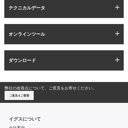
igus
テクニカルデータ
igus
オンラインツール
igus
ダウンロード
弊社の改善点について、ご意見をお寄せください。
ご意見＆ご要望
イグスについて
会社案内