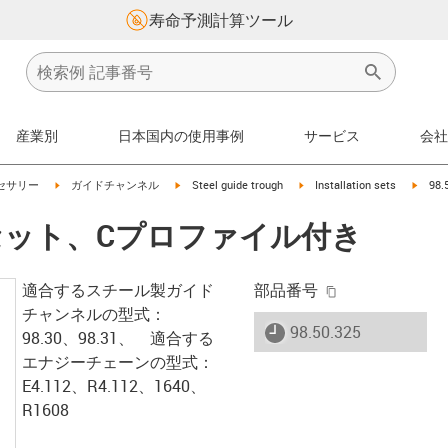
寿命予測計算ツール
産業別
日本国内の使用事例
サービス
会社
on-arrow-right
igus-icon-arrow-right
igus-icon-arrow-right
igus-icon-arrow-right
igus-i
セサリー
ガイドチャンネル
Steel guide trough
Installation sets
98
 取付セット、Cプロファイル付き
igus-icon-copy-
適合するスチール製ガイド
部品番号
チャンネルの型式：
igus-icon-lieferzeit
98.50.325
98.30、98.31、 適合する
エナジーチェーンの型式：
E4.112、R4.112、1640、
R1608