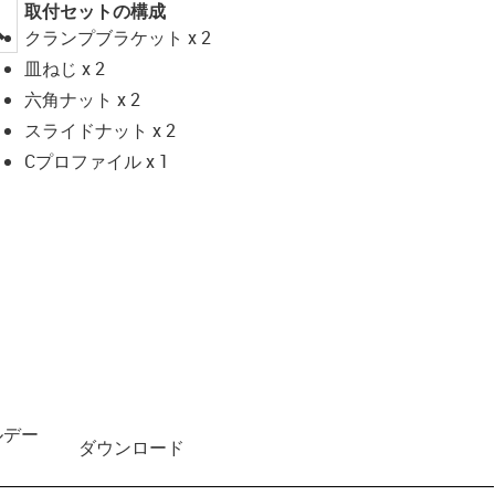
取付セットの構成
igus-icon-lupe
クランプブラケット x 2
皿ねじ x 2
六角ナット x 2
スライドナット x 2
Cプロファイル x 1
ルデー
ダウンロード