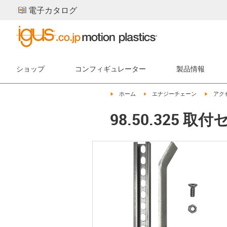
電子カタログ
ショップ
コンフィギュレーター
製品情報
igus-icon-arrow-right
igus-icon-arrow-right
igus-ic
ホーム
エナジーチェーン
アク
98.50.325