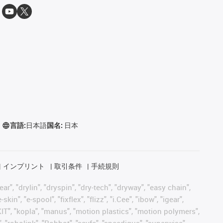
言語:
日本語
国名:
日本
インプリント
取引条件
手続規則
, "drylin", "dryspin", "dry-tech", "dryway", "easy chain",
", "e-spool", "fixflex", "flizz", "i.Cee", "ibow", "igear",
eKIT", "kopla", "manus", "motion plastics", "motion polymers",