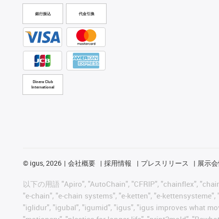
銀行振込
代金引換
Diners Club
International
©
igus, 2026
会社概要
採用情報
プレスリリース
展示会
以下の用語 "Apiro", "AutoChain", "CFRIP", "chainflex", "chainge",
"e-chain", "e-chain systems", "e-ketten", "e-kettensysteme", "e
"iglidur", "igubal", "igumid", "igus", "igus improves what mo