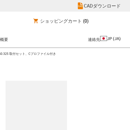
CADダウンロード
ショッピングカート
(0)
JP
(
JA
)
概要
連絡先
con-arrow-right
.50.325 取付セット、Cプロファイル付き
clipboard