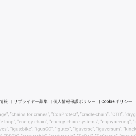
情報
サプライヤー募集
個人情報保護ポリシー
Cookie ポリシー
 "chains for cranes", "ConProtect", "cradle-chain", "CTD", "drygear"
-loop", "energy chain", "energy chain systems", "enjoyneering", "e-skin
ves", "igus:bike", "igusGO", "igutex", "iguverse", "iguversum", "kin