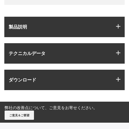
igus
製品説明
igus
テクニカルデータ
igus
ダウンロード
弊社の改善点について、ご意見をお寄せください。
ご意見＆ご要望