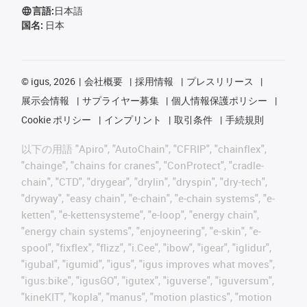
言語:
日本語
国名:
日本
©
igus, 2026
会社概要
採用情報
プレスリリース
展示会情報
サプライヤー募集
個人情報保護ポリシー
Cookie ポリシー
インプリント
取引条件
手続規則
以下の用語 "Apiro", "AutoChain", "CFRIP", "chainflex",
"chainge", "chains for cranes", "ConProtect", "cradle-
chain", "CTD", "drygear", "drylin", "dryspin", "dry-tech",
"dryway", "easy chain", "e-chain", "e-chain systems", "e-
ketten", "e-kettensysteme", "e-loop", "energy chain",
"energy chain systems", "enjoyneering", "e-skin", "e-
spool", "fixflex", "flizz", "i.Cee", "ibow", "igear", "iglidur",
"igubal", "igumid", "igus", "igus improves what moves",
"igus:bike", "igusGO", "igutex", "iguverse", "iguversum",
"kineKIT", "kopla", "manus", "motion plastics", "motion