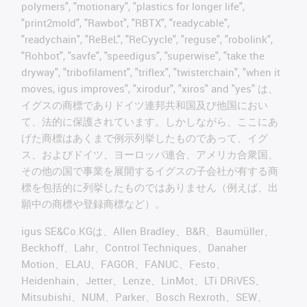
polymers", "motionary", "plastics for longer life",
"print2mold", "Rawbot", "RBTX", "readycable",
"readychain", "ReBeL", "ReCyycle", "reguse", "robolink",
"Rohbot", "savfe", "speedigus", "superwise", "take the
dryway", "tribofilament", "triflex", "twisterchain", "when it
moves, igus improves", "xirodur", "xiros" and "yes" は、
イグスの商標でありドイツ連邦共和国及び他国におい
て、法的に保護されています。しかしながら、ここにあ
げた商標はあくまで例示列挙したものであって、イグ
ス、およびドイツ、ヨーロッパ連合、アメリカ合衆国、
その他の国で事業を展開するイグスの子会社が有する商
標を包括的に列挙したものではありません（例えば、出
願中の商標や登録商標など）。
igus SE&Co.KGは、Allen Bradley、B&R、Baumüller、
Beckhoff、Lahr、Control Techniques、Danaher
Motion、ELAU、FAGOR、FANUC、Festo、
Heidenhain、Jetter、Lenze、LinMot、LTi DRiVES、
Mitsubishi、NUM、Parker、Bosch Rexroth、SEW、