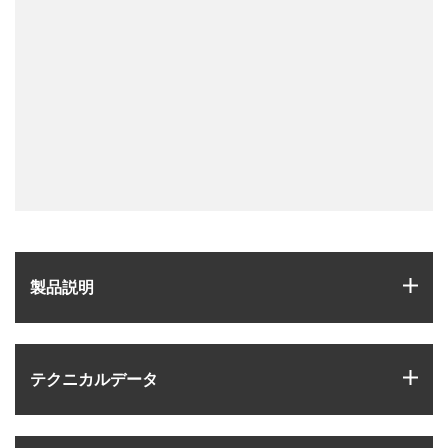
igus
製品説明
igus
テクニカルデータ