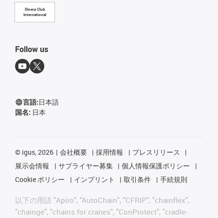
Diners Club
International
Follow us
言語:
日本語
国名:
日本
©
igus, 2026
会社概要
採用情報
プレスリリース
展示会情報
サプライヤー募集
個人情報保護ポリシー
Cookie ポリシー
インプリント
取引条件
手続規則
以下の用語 "Apiro", "AutoChain", "CFRIP", "chainflex",
"chainge", "chains for cranes", "ConProtect", "cradle-