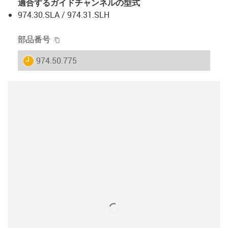
適合するガイドチャンネルの型式
974.30.SLA / 974.31.SLH
igus-icon-copy-clipboard
部品番号
igus-icon-lieferzeit
974.50.775