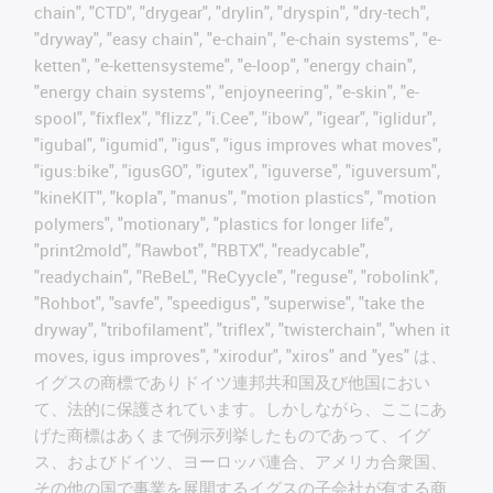
chain", "CTD", "drygear", "drylin", "dryspin", "dry-tech",
"dryway", "easy chain", "e-chain", "e-chain systems", "e-
ketten", "e-kettensysteme", "e-loop", "energy chain",
"energy chain systems", "enjoyneering", "e-skin", "e-
spool", "fixflex", "flizz", "i.Cee", "ibow", "igear", "iglidur",
"igubal", "igumid", "igus", "igus improves what moves",
"igus:bike", "igusGO", "igutex", "iguverse", "iguversum",
"kineKIT", "kopla", "manus", "motion plastics", "motion
polymers", "motionary", "plastics for longer life",
"print2mold", "Rawbot", "RBTX", "readycable",
"readychain", "ReBeL", "ReCyycle", "reguse", "robolink",
"Rohbot", "savfe", "speedigus", "superwise", "take the
dryway", "tribofilament", "triflex", "twisterchain", "when it
moves, igus improves", "xirodur", "xiros" and "yes" は、
イグスの商標でありドイツ連邦共和国及び他国におい
て、法的に保護されています。しかしながら、ここにあ
げた商標はあくまで例示列挙したものであって、イグ
ス、およびドイツ、ヨーロッパ連合、アメリカ合衆国、
その他の国で事業を展開するイグスの子会社が有する商