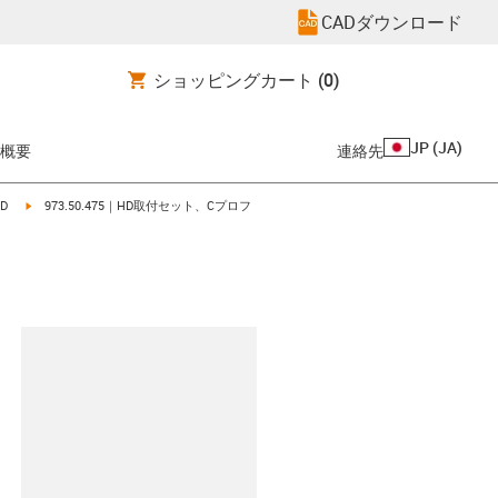
CADダウンロード
ショッピングカート
(0)
JP
(
JA
)
概要
連絡先
igus-icon-arrow-right
HD
973.50.475｜HD取付セット、Cプロフ
clipboard