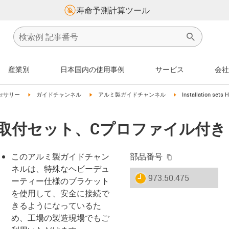
寿命予測計算ツール
産業別
日本国内の使用事例
サービス
会社
on-arrow-right
igus-icon-arrow-right
igus-icon-arrow-right
igus-icon-arrow-right
セサリー
ガイドチャンネル
アルミ製ガイドチャンネル
Installation sets 
5｜HD取付セット、Cプロファイル付き
igus-icon-copy-
このアルミ製ガイドチャン
部品番号
ネルは、特殊なヘビーデュ
igus-icon-lieferzeit
973.50.475
ーティー仕様のブラケット
を使用して、安全に接続で
きるようになっているた
-icon-lupe
-icon-lupe
め、工場の製造現場でもご