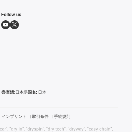
Follow us
言語:
日本語
国名:
日本
インプリント
取引条件
手続規則
, "drylin", "dryspin", "dry-tech", "dryway", "easy chain",