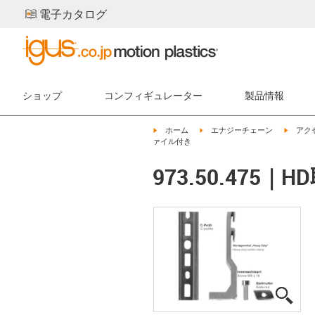
電子カタログ
ショップ
コンフィギュレーター
製品情報
igus-icon-arrow-right
igus-icon-arrow-right
igus-ic
ホーム
エナジーチェーン
アク
ァイル付き
973.50.47
igus
igus