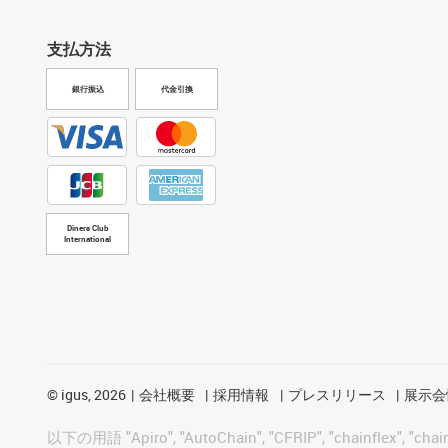
支払方法
銀行振込
代金引換
Diners Club
International
©
igus, 2026
会社概要
採用情報
プレスリリース
展示会
以下の用語 "Apiro", "AutoChain", "CFRIP", "chainflex", "chainge",