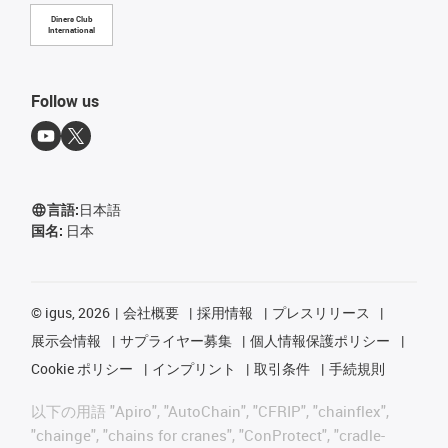
Diners Club
International
Follow us
言語:
日本語
国名:
日本
©
igus, 2026
会社概要
採用情報
プレスリリース
展示会情報
サプライヤー募集
個人情報保護ポリシー
Cookie ポリシー
インプリント
取引条件
手続規則
以下の用語 "Apiro", "AutoChain", "CFRIP", "chainflex",
"chainge", "chains for cranes", "ConProtect", "cradle-