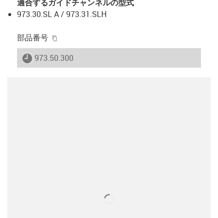
適合するガイドチャンネルの型式
973.30.SL A / 973.31.SLH
igus-icon-copy-clipboard
部品番号
igus-icon-lieferzeit
973.50.300