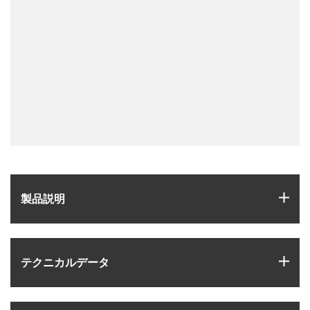
igus
製品説明
igus
テクニカルデータ