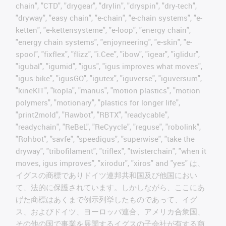
chain", "CTD", "drygear", "drylin", "dryspin", "dry-tech",
"dryway", "easy chain", "e-chain", "e-chain systems", "e-
ketten", "e-kettensysteme", "e-loop", "energy chain",
"energy chain systems", "enjoyneering", "e-skin", "e-
spool", "fixflex", "flizz", "i.Cee", "ibow", "igear", "iglidur",
"igubal", "igumid", "igus", "igus improves what moves",
"igus:bike", "igusGO", "igutex", "iguverse", "iguversum",
"kineKIT", "kopla", "manus", "motion plastics", "motion
polymers", "motionary", "plastics for longer life",
"print2mold", "Rawbot", "RBTX", "readycable",
"readychain", "ReBeL", "ReCyycle", "reguse", "robolink",
"Rohbot", "savfe", "speedigus", "superwise", "take the
dryway", "tribofilament", "triflex", "twisterchain", "when it
moves, igus improves", "xirodur", "xiros" and "yes" は、
イグスの商標でありドイツ連邦共和国及び他国におい
て、法的に保護されています。しかしながら、ここにあ
げた商標はあくまで例示列挙したものであって、イグ
ス、およびドイツ、ヨーロッパ連合、アメリカ合衆国、
その他の国で事業を展開するイグスの子会社が有する商