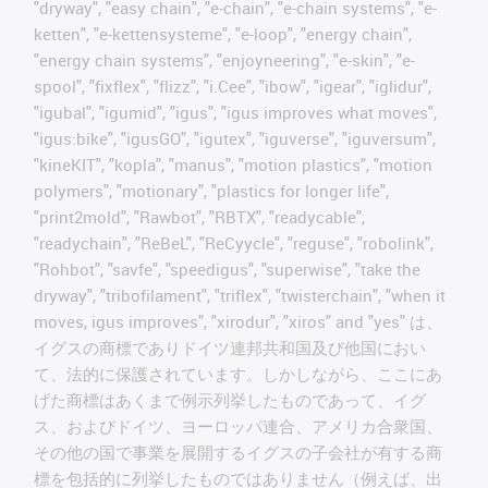
"dryway", "easy chain", "e-chain", "e-chain systems", "e-
ketten", "e-kettensysteme", "e-loop", "energy chain",
"energy chain systems", "enjoyneering", "e-skin", "e-
spool", "fixflex", "flizz", "i.Cee", "ibow", "igear", "iglidur",
"igubal", "igumid", "igus", "igus improves what moves",
"igus:bike", "igusGO", "igutex", "iguverse", "iguversum",
"kineKIT", "kopla", "manus", "motion plastics", "motion
polymers", "motionary", "plastics for longer life",
"print2mold", "Rawbot", "RBTX", "readycable",
"readychain", "ReBeL", "ReCyycle", "reguse", "robolink",
"Rohbot", "savfe", "speedigus", "superwise", "take the
dryway", "tribofilament", "triflex", "twisterchain", "when it
moves, igus improves", "xirodur", "xiros" and "yes" は、
イグスの商標でありドイツ連邦共和国及び他国におい
て、法的に保護されています。しかしながら、ここにあ
げた商標はあくまで例示列挙したものであって、イグ
ス、およびドイツ、ヨーロッパ連合、アメリカ合衆国、
その他の国で事業を展開するイグスの子会社が有する商
標を包括的に列挙したものではありません（例えば、出