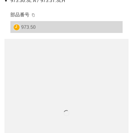
973.30.SL A / 973.31.SLH
igus-icon-copy-clipboard
部品番号
igus-icon-lieferzeit
973.50