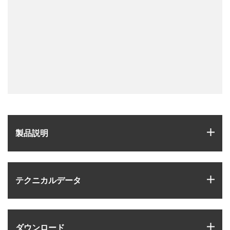
igus
製品説明
igus
テクニカルデータ
igus
ダウンロード