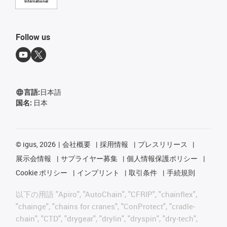
International
Follow us
言語:
日本語
国名:
日本
©
igus, 2026
会社概要
採用情報
プレスリリース
展示会情報
サプライヤー募集
個人情報保護ポリシー
Cookie ポリシー
インプリント
取引条件
手続規則
以下の用語 "Apiro", "AutoChain", "CFRIP", "chainflex",
"chainge", "chains for cranes", "ConProtect", "cradle-
chain", "CTD", "drygear", "drylin", "dryspin", "dry-tech",