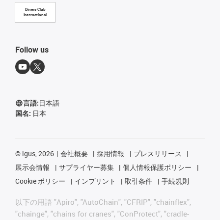
Diners Club
International
Follow us
言語:
日本語
国名:
日本
©
igus, 2026
会社概要
採用情報
プレスリリース
展示会情報
サプライヤー募集
個人情報保護ポリシー
Cookie ポリシー
インプリント
取引条件
手続規則
以下の用語 "Apiro", "AutoChain", "CFRIP", "chainflex",
"chainge", "chains for cranes", "ConProtect", "cradle-