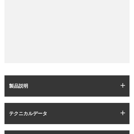
igus
製品説明
igus
テクニカルデータ