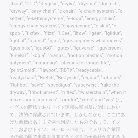
chain", "CTD", "drygear", "drylin", "dryspin", "dry-tech",
"dryway", "easy chain", "e-chain", "e-chain systems", "e-
ketten", "e-kettensysteme", "e-loop", "energy chain",
"energy chain systems", "enjoyneering", "e-skin", "e-
spool", "fixflex", "flizz", "i.Cee", "ibow", "igear", "iglidur",
"igubal", "igumid", "igus", "igus improves what moves",
"igus:bike", "igusGO", "igutex", "iguverse", "iguversum",
"kineKIT", "kopla", "manus", "motion plastics", "motion
polymers", "motionary", "plastics for longer life",
"print2mold", "Rawbot", "RBTX", "readycable",
"readychain", "ReBeL", "ReCyycle", "reguse", "robolink",
"Rohbot", "savfe", "speedigus", "superwise", "take the
dryway", "tribofilament", "triflex", "twisterchain", "when it
moves, igus improves", "xirodur", "xiros" and "yes" は、
イグスの商標でありドイツ連邦共和国及び他国におい
て、法的に保護されています。しかしながら、ここにあ
げた商標はあくまで例示列挙したものであって、イグ
ス、およびドイツ、ヨーロッパ連合、アメリカ合衆国、
その他の国で事業を展開するイグスの子会社が有する商