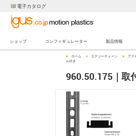
電子カタログ
ショップ
コンフィギュレーター
製品情報
igus-icon-arrow-right
igus-icon-arrow-right
igus-ic
ホーム
エナジーチェーン
アク
ル付き
960.50.17