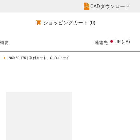
CADダウンロード
ショッピングカート
(0)
JP
(
JA
)
概要
連絡先
igus-icon-arrow-right
960.50.175｜取付セット、Cプロファイ
clipboard