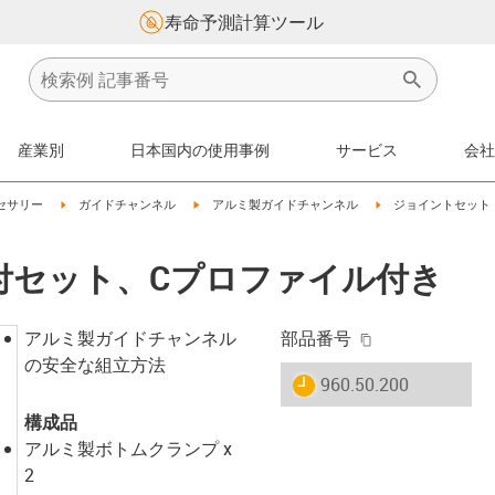
寿命予測計算ツール
産業別
日本国内の使用事例
サービス
会社
on-arrow-right
igus-icon-arrow-right
igus-icon-arrow-right
igus-icon-arrow-right
セサリー
ガイドチャンネル
アルミ製ガイドチャンネル
ジョイントセット
5｜取付セット、Cプロファイル付き
igus-icon-copy-
アルミ製ガイドチャンネル
部品番号
の安全な組立方法
igus-icon-lieferzeit
960.50.200
構成品
アルミ製ボトムクランプ x
2