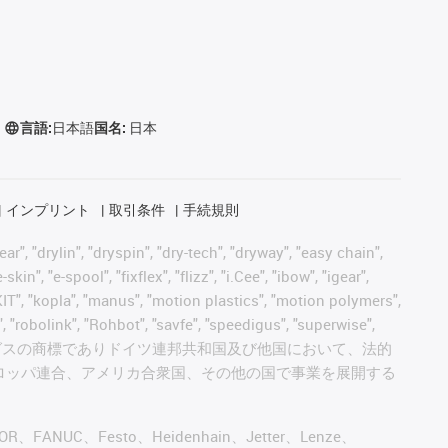
言語:
日本語
国名:
日本
インプリント
取引条件
手続規則
, "drylin", "dryspin", "dry-tech", "dryway", "easy chain",
", "e-spool", "fixflex", "flizz", "i.Cee", "ibow", "igear",
eKIT", "kopla", "manus", "motion plastics", "motion polymers",
, "robolink", "Rohbot", "savfe", "speedigus", "superwise",
 "xiros" and "yes" は、イグスの商標でありドイツ連邦共和国及び他国において、法的
ロッパ連合、アメリカ合衆国、その他の国で事業を展開する
AGOR、FANUC、Festo、Heidenhain、Jetter、Lenze、