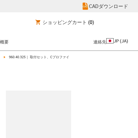
CADダウンロード
ショッピングカート
(0)
JP
(
JA
)
概要
連絡先
igus-icon-arrow-right
960.40.325｜ 取付セット、Cプロファイ
clipboard