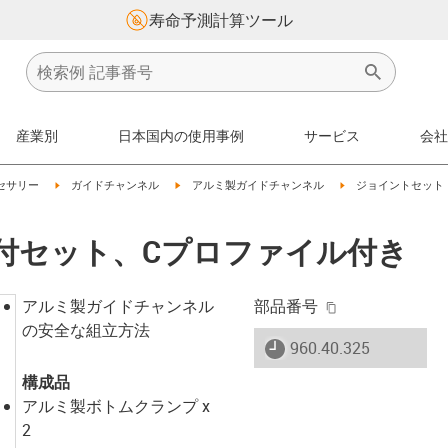
寿命予測計算ツール
産業別
日本国内の使用事例
サービス
会社
on-arrow-right
igus-icon-arrow-right
igus-icon-arrow-right
igus-icon-arrow-right
セサリー
ガイドチャンネル
アルミ製ガイドチャンネル
ジョイントセット
5｜ 取付セット、Cプロファイル付き
igus-icon-copy-
アルミ製ガイドチャンネル
部品番号
の安全な組立方法
igus-icon-lieferzeit
960.40.325
構成品
アルミ製ボトムクランプ x
2