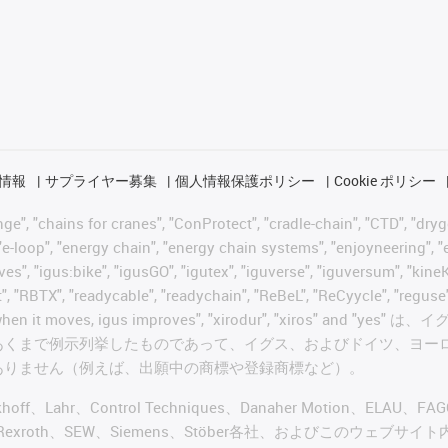
情報
サプライヤー募集
個人情報保護ポリシー
Cookie ポリシー
 "chains for cranes", "ConProtect", "cradle-chain", "CTD", "drygear"
-loop", "energy chain", "energy chain systems", "enjoyneering", "e-skin
ves", "igus:bike", "igusGO", "igutex", "iguverse", "iguversum", "kin
t", "RBTX", "readycable", "readychain", "ReBeL", "ReCyycle", "reguse"
wisterchain", "when it moves, igus improves", "xirodur",
あくまで例示列挙したものであって、イグス、およびドイツ、ヨー
ありません（例えば、出願中の商標や登録商標など）。
ckhoff、Lahr、Control Techniques、Danaher Motion、ELAU、F
ker、Bosch Rexroth、SEW、Siemens、Stöber各社、およ