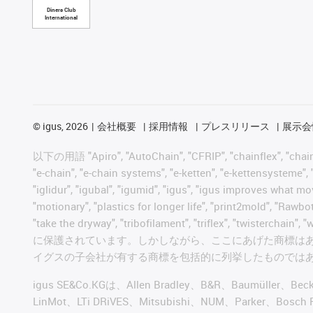
Diners Club
International
©
igus, 2026
会社概要
採用情報
プレスリリース
展示会
以下の用語 "Apiro", "AutoChain", "CFRIP", "chainflex", "chainge",
"e-chain", "e-chain systems", "e-ketten", "e-kettensysteme", "e
"iglidur", "igubal", "igumid", "igus", "igus improves what mo
"motionary", "plastics for longer life", "print2mold", "Rawbo
"take the dryway", "tribofilament", "triflex", "t
に保護されています。しかしながら、ここにあげた商標は
イグスの子会社が有する商標を包括的に列挙したものでは
igus SE&Co.KGは、Allen Bradley、B&R、Baumüller、Be
LinMot、LTi DRiVES、Mitsubishi、NUM、Par