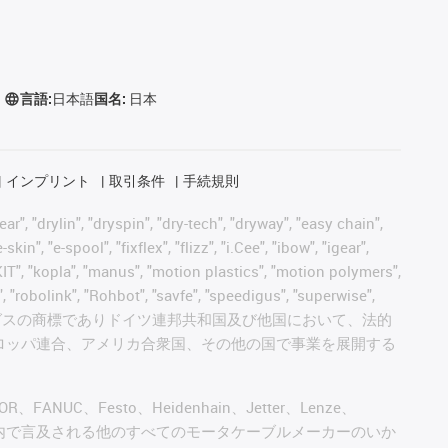
言語:
日本語
国名:
日本
インプリント
取引条件
手続規則
, "drylin", "dryspin", "dry-tech", "dryway", "easy chain",
", "e-spool", "fixflex", "flizz", "i.Cee", "ibow", "igear",
eKIT", "kopla", "manus", "motion plastics", "motion polymers",
, "robolink", "Rohbot", "savfe", "speedigus", "superwise",
 "xiros" and "yes" は、イグスの商標でありドイツ連邦共和国及び他国において、法的
ロッパ連合、アメリカ合衆国、その他の国で事業を展開する
AGOR、FANUC、Festo、Heidenhain、Jetter、Lenze、
びこのウェブサイト内で言及される他のすべてのモータケーブルメーカーのいか