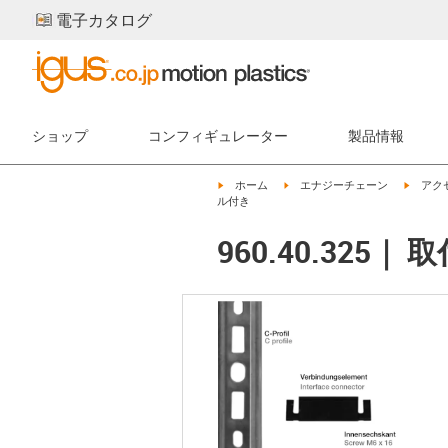
電子カタログ
ショップ
コンフィギュレーター
製品情報
igus-icon-arrow-right
igus-icon-arrow-right
igus-ic
ホーム
エナジーチェーン
アク
ル付き
960.40.32