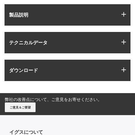
igus
製品説明
igus
テクニカルデータ
igus
ダウンロード
弊社の改善点について、ご意見をお寄せください。
ご意見＆ご要望
イグスについて