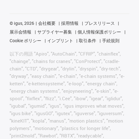
©
igus, 2026
会社概要
採用情報
プレスリリース
展示会情報
サプライヤー募集
個人情報保護ポリシー
Cookie ポリシー
インプリント
取引条件
手続規則
以下の用語 "Apiro", "AutoChain", "CFRIP", "chainflex",
"chainge", "chains for cranes", "ConProtect", "cradle-
chain", "CTD", "drygear", "drylin", "dryspin", "dry-tech",
"dryway", "easy chain", "e-chain", "e-chain systems", "e-
ketten", "e-kettensysteme", "e-loop", "energy chain",
"energy chain systems", "enjoyneering", "e-skin", "e-
spool", "fixflex", "flizz", "i.Cee", "ibow", "igear", "iglidur",
"igubal", "igumid", "igus", "igus improves what moves",
"igus:bike", "igusGO", "igutex", "iguverse", "iguversum",
"kineKIT", "kopla", "manus", "motion plastics", "motion
polymers", "motionary", "plastics for longer life",
"print2mold", "Rawbot", "RBTX", "readycable",