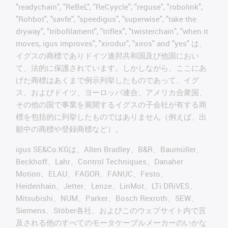
"readychain", "ReBeL", "ReCyycle", "reguse", "robolink",
"Rohbot", "savfe", "speedigus", "superwise", "take the
dryway", "tribofilament", "triflex", "twisterchain", "when it
moves, igus improves", "xirodur", "xiros" and "yes" は、
イグスの商標でありドイツ連邦共和国及び他国におい
て、法的に保護されています。しかしながら、ここにあ
げた商標はあくまで例示列挙したものであって、イグ
ス、およびドイツ、ヨーロッパ連合、アメリカ合衆国、
その他の国で事業を展開するイグスの子会社が有する商
標を包括的に列挙したものではありません（例えば、出
願中の商標や登録商標など）。
igus SE&Co.KGは、Allen Bradley、B&R、Baumüller、
Beckhoff、Lahr、Control Techniques、Danaher
Motion、ELAU、FAGOR、FANUC、Festo、
Heidenhain、Jetter、Lenze、LinMot、LTi DRiVES、
Mitsubishi、NUM、Parker、Bosch Rexroth、SEW、
Siemens、Stöber各社、およびこのウェブサイト内で言
及される他のすべてのモータケーブルメーカーのいかな