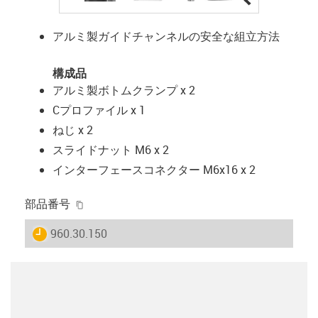
アルミ製ガイドチャンネルの安全な組立方法
構成品
アルミ製ボトムクランプ x 2
Cプロファイル x 1
ねじ x 2
スライドナット M6 x 2
インターフェースコネクター M6x16 x 2
igus-icon-copy-clipboard
部品番号
igus-icon-lieferzeit
960.30.150