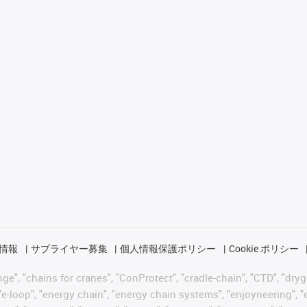
情報
サプライヤー募集
個人情報保護ポリシー
Cookie ポリシー
 "chains for cranes", "ConProtect", "cradle-chain", "CTD", "drygear"
-loop", "energy chain", "energy chain systems", "enjoyneering", "e-skin