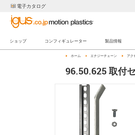
電子カタログ
ショップ
コンフィギュレーター
製品情報
igus-icon-arrow-right
igus-icon-arrow-right
igus-ic
ホーム
エナジーチェーン
アク
96.50.625