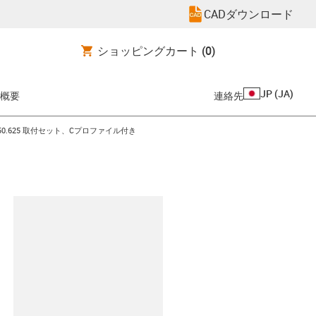
CADダウンロード
ショッピングカート
(0)
JP
(
JA
)
概要
連絡先
con-arrow-right
.50.625 取付セット、Cプロファイル付き
clipboard