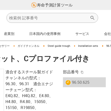
寿命予測計算ツール
産業別
日本国内の使用事例
サービス
会社
on-arrow-right
igus-icon-arrow-right
igus-icon-arrow-right
igus-icon-arrow-right
igus-i
セサリー
ガイドチャンネル
Steel guide trough
Installation sets
96
 取付セット、Cプロファイル付き
igus-icon-copy-
適合するスチール製ガイド
部品番号
チャンネルの型式：
igus-icon-lieferzeit
96.50.625
96.30、96.31 適合エナジ
ーチェーン型式：
E4Q.82、H4Q.82、E4.80、
H4.80、R4.80、15050、
15150、R19850、