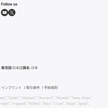
Follow us
言語:
日本語
国名:
日本
インプリント
取引条件
手続規則
, "drylin", "dryspin", "dry-tech", "dryway", "easy chain",
", "e-spool", "fixflex", "flizz", "i.Cee", "ibow", "igear",