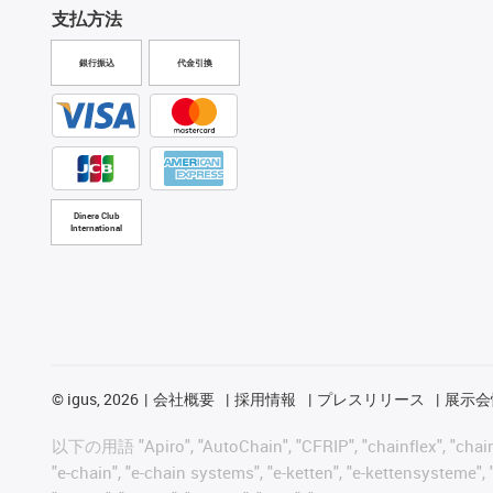
支払方法
銀行振込
代金引換
Diners Club
International
©
igus, 2026
会社概要
採用情報
プレスリリース
展示会
以下の用語 "Apiro", "AutoChain", "CFRIP", "chainflex", "chainge",
"e-chain", "e-chain systems", "e-ketten", "e-kettensysteme", "e