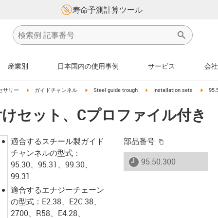
寿命予測計算ツール
産業別
日本国内の使用事例
サービス
会社
on-arrow-right
igus-icon-arrow-right
igus-icon-arrow-right
igus-icon-arrow-right
igus-i
セサリー
ガイドチャンネル
Steel guide trough
Installation sets
95
 取り付けセット、Cプロファイル付き
igus-icon-copy-
適合するスチール製ガイド
部品番号
チャンネルの型式：
igus-icon-lieferzeit
95.50.300
95.30、95.31、99.30、
99.31
適合するエナジーチェーン
の型式：E2.38、E2C.38、
2700、R58、E4.28、