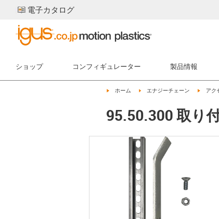
電子カタログ
ショップ
コンフィギュレーター
製品情報
igus-icon-arrow-right
igus-icon-arrow-right
igus-ic
ホーム
エナジーチェーン
アク
95.50.300