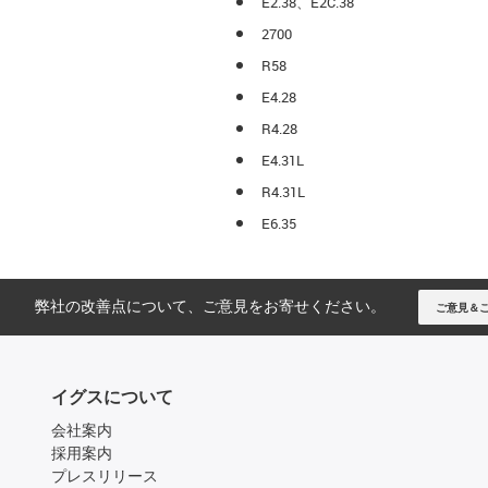
E2.38、E2C.38
2700
R58
E4.28
R4.28
E4.31L
R4.31L
E6.35
弊社の改善点について、ご意見をお寄せください。
ご意見＆
イグスについて
会社案内
採用案内
プレスリリース