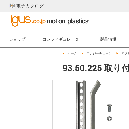
電子カタログ
ショップ
コンフィギュレーター
製品情報
igus-icon-arrow-right
igus-icon-arrow-right
igus-ic
ホーム
エナジーチェーン
アク
93.50.225