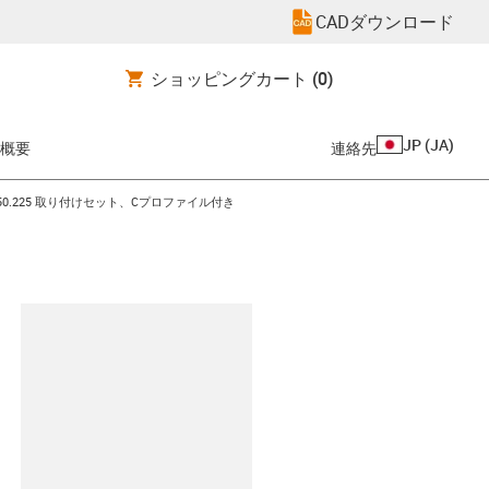
CADダウンロード
ショッピングカート
(0)
JP
(
JA
)
概要
連絡先
con-arrow-right
.50.225 取り付けセット、Cプロファイル付き
clipboard