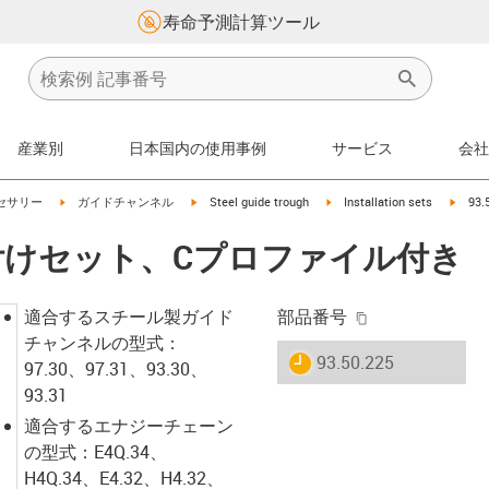
寿命予測計算ツール
産業別
日本国内の使用事例
サービス
会社
on-arrow-right
igus-icon-arrow-right
igus-icon-arrow-right
igus-icon-arrow-right
igus-i
セサリー
ガイドチャンネル
Steel guide trough
Installation sets
93
 取り付けセット、Cプロファイル付き
igus-icon-copy-
適合するスチール製ガイド
部品番号
チャンネルの型式：
igus-icon-lieferzeit
93.50.225
97.30、97.31、93.30、
93.31
適合するエナジーチェーン
の型式：E4Q.34、
H4Q.34、E4.32、H4.32、