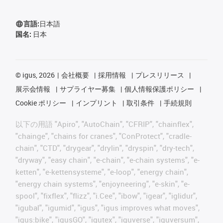
言語:
日本語
国名:
日本
©
igus, 2026
会社概要
採用情報
プレスリリース
展示会情報
サプライヤー募集
個人情報保護ポリシー
Cookie ポリシー
インプリント
取引条件
手続規則
以下の用語 "Apiro", "AutoChain", "CFRIP", "chainflex",
"chainge", "chains for cranes", "ConProtect", "cradle-
chain", "CTD", "drygear", "drylin", "dryspin", "dry-tech",
"dryway", "easy chain", "e-chain", "e-chain systems", "e-
ketten", "e-kettensysteme", "e-loop", "energy chain",
"energy chain systems", "enjoyneering", "e-skin", "e-
spool", "fixflex", "flizz", "i.Cee", "ibow", "igear", "iglidur",
"igubal", "igumid", "igus", "igus improves what moves",
"igus:bike", "igusGO", "igutex", "iguverse", "iguversum",