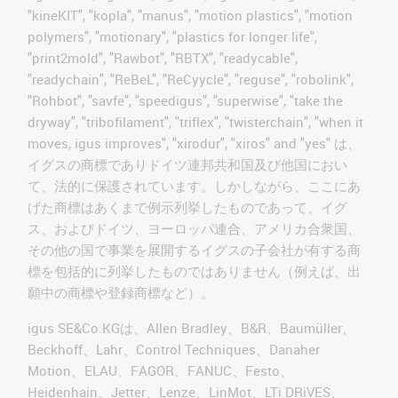
"kineKIT", "kopla", "manus", "motion plastics", "motion
polymers", "motionary", "plastics for longer life",
"print2mold", "Rawbot", "RBTX", "readycable",
"readychain", "ReBeL", "ReCyycle", "reguse", "robolink",
"Rohbot", "savfe", "speedigus", "superwise", "take the
dryway", "tribofilament", "triflex", "twisterchain", "when it
moves, igus improves", "xirodur", "xiros" and "yes" は、
イグスの商標でありドイツ連邦共和国及び他国におい
て、法的に保護されています。しかしながら、ここにあ
げた商標はあくまで例示列挙したものであって、イグ
ス、およびドイツ、ヨーロッパ連合、アメリカ合衆国、
その他の国で事業を展開するイグスの子会社が有する商
標を包括的に列挙したものではありません（例えば、出
願中の商標や登録商標など）。
igus SE&Co.KGは、Allen Bradley、B&R、Baumüller、
Beckhoff、Lahr、Control Techniques、Danaher
Motion、ELAU、FAGOR、FANUC、Festo、
Heidenhain、Jetter、Lenze、LinMot、LTi DRiVES、