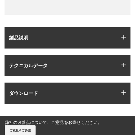
igus
製品説明
igus
テクニカルデータ
igus
ダウンロード
弊社の改善点について、ご意見をお寄せください。
ご意見＆ご要望