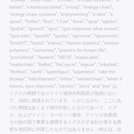
ketten", "e-kettensysteme", "e-loop", "energy chain",
"energy chain systems", "enjoyneering", "e-skin", "e-
spool", "fixflex", "flizz", "i.Cee", "ibow", "igear", "iglidur",
"igubal", "igumid", "igus", "igus improves what moves",
"igus:bike", "igusGO", "igutex", "iguverse", "iguversum",
"kineKIT", "kopla", "manus", "motion plastics", "motion
polymers", "motionary", "plastics for longer life",
"print2mold", "Rawbot", "RBTX", "readycable",
"readychain", "ReBeL", "ReCyycle", "reguse", "robolink",
"Rohbot", "savfe", "speedigus", "superwise", "take the
dryway", "tribofilament", "triflex", "twisterchain", "when it
moves, igus improves", "xirodur", "xiros" and "yes" は、
イグスの商標でありドイツ連邦共和国及び他国におい
て、法的に保護されています。しかしながら、ここにあ
げた商標はあくまで例示列挙したものであって、イグ
ス、およびドイツ、ヨーロッパ連合、アメリカ合衆国、
その他の国で事業を展開するイグスの子会社が有する商
標を包括的に列挙したものではありません（例えば、出