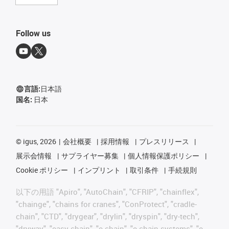
Follow us
言語:
日本語
国名:
日本
©
igus, 2026
会社概要
採用情報
プレスリリース
展示会情報
サプライヤー募集
個人情報保護ポリシー
Cookie ポリシー
インプリント
取引条件
手続規則
以下の用語 "Apiro", "AutoChain", "CFRIP", "chainflex",
"chainge", "chains for cranes", "ConProtect", "cradle-
chain", "CTD", "drygear", "drylin", "dryspin", "dry-tech",
"dryway", "easy chain", "e-chain", "e-chain systems", "e-