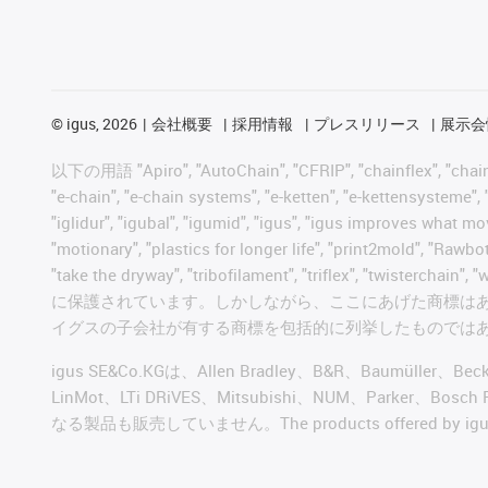
©
igus, 2026
会社概要
採用情報
プレスリリース
展示会
以下の用語 "Apiro", "AutoChain", "CFRIP", "chainflex", "chainge",
"e-chain", "e-chain systems", "e-ketten", "e-kettensysteme", "e
"iglidur", "igubal", "igumid", "igus", "igus improves what mo
"motionary", "plastics for longer life", "print2mold", "Rawbo
"take the dryway", "tribofilament", "triflex", "t
に保護されています。しかしながら、ここにあげた商標は
イグスの子会社が有する商標を包括的に列挙したものでは
igus SE&Co.KGは、Allen Bradley、B&R、Baumüller、Be
LinMot、LTi DRiVES、Mitsubishi、NUM、Par
なる製品も販売していません。The products offered by igus® a