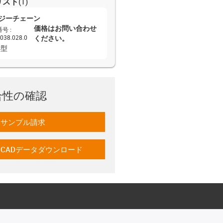
リスト
(
1
)
ジーチェーン
価格はお問い合わせ
番号
:
038.028.0
ください。
4型
合性の確認
サンプル請求
-icon-gratismuster
CADデータダウンロード
-icon-cad-dateien