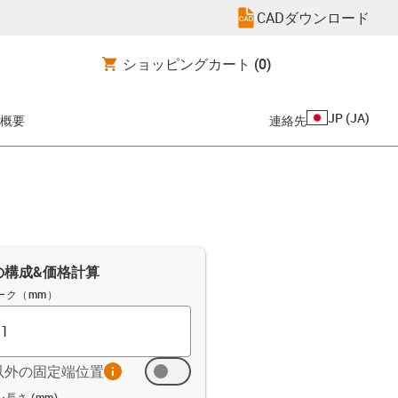
CADダウンロード
ショッピングカート
(0)
JP
(
JA
)
概要
連絡先
の構成&価格計算
ーク（mm）
以外の固定端位置
info
ト (mm)
長さ (mm)