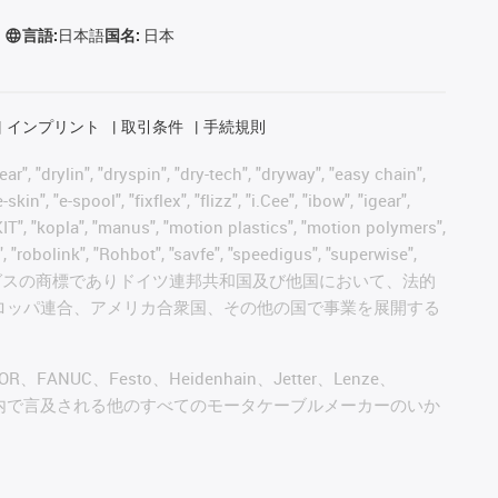
言語:
日本語
国名:
日本
インプリント
取引条件
手続規則
, "drylin", "dryspin", "dry-tech", "dryway", "easy chain",
", "e-spool", "fixflex", "flizz", "i.Cee", "ibow", "igear",
eKIT", "kopla", "manus", "motion plastics", "motion polymers",
, "robolink", "Rohbot", "savfe", "speedigus", "superwise",
 "xiros" and "yes" は、イグスの商標でありドイツ連邦共和国及び他国において、法的
ロッパ連合、アメリカ合衆国、その他の国で事業を展開する
AGOR、FANUC、Festo、Heidenhain、Jetter、Lenze、
びこのウェブサイト内で言及される他のすべてのモータケーブルメーカーのいか