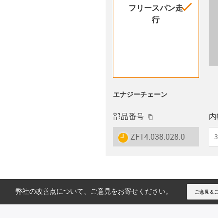
igus-i
フリースパン走
行
エナジーチェーン
igus-icon-copy-cli
部品番号
内幅
igus-icon-lieferzeit
ZF14.038.028.0
3
弊社の改善点について、ご意見をお寄せください。
ご意見＆