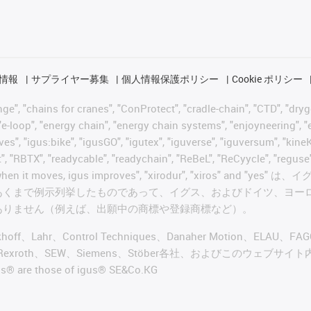
情報
サプライヤー募集
個人情報保護ポリシー
Cookie ポリシー
 "chains for cranes", "ConProtect", "cradle-chain", "CTD", "drygear"
-loop", "energy chain", "energy chain systems", "enjoyneering", "e-skin
ves", "igus:bike", "igusGO", "igutex", "iguverse", "iguversum", "kin
t", "RBTX", "readycable", "readychain", "ReBeL", "ReCyycle", "reguse"
wisterchain", "when it moves, igus improves", "xirodur",
あくまで例示列挙したものであって、イグス、およびドイツ、ヨー
ありません（例えば、出願中の商標や登録商標など）。
ckhoff、Lahr、Control Techniques、Danaher Motion、ELAU、F
ker、Bosch Rexroth、SEW、Siemens、Stöber各社、およ
re those of igus® SE&Co.KG