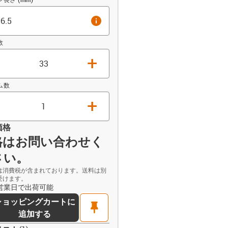
info
数
+
ム数
+
価格
格はお問い合わせく
さい。
opdown-up
は消費税が含まれております。送料は別
受けます。
9営業日で出荷可能
ショッピングカートに
pin
追加する