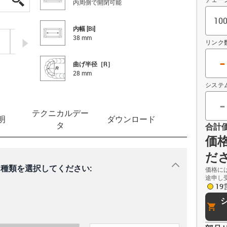
内周側で開閉可能
内幅 [Bi]
38 mm
igus-icon-arrow-right
リンク
-
曲げ半径［R］
28 mm
システ
-
テクニカルデー
明
ダウンロード
タ
合計
価
だ
igus-icon-dr
種類を選択してください:
価格に
途申し
1
cart