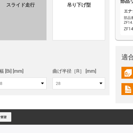
部品
con-check
スライド走行
吊り下げ型
エナ
部品
ZF14.
ZF1
適
pboard
 [Bi] [mm]
曲げ半径［R］ [mm]
igus
8
28
igus
ご要望