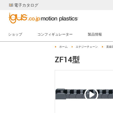
電子カタログ
ショップ
コンフィギュレーター
製品情報
igus-icon-arrow-right
igus-icon-arrow-right
igus-ic
ホーム
エナジーチェーン
直線
ZF14型