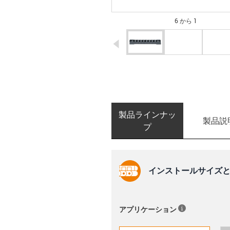
6 から 1
igus-icon-arrow-left
製品ラインナッ
製品説
プ
インストールサイズと
アプリケーション