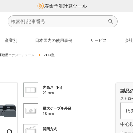
寿命予測計算ツール
産業別
日本国内の使用事例
サービス
会社
on-arrow-right
igus-icon-arrow-right
運動用エナジーチェーン
ZF14型
内高さ［Hi］
製品
21 mm
ストロ
最大ケーブル外径
18 mm
中心
開閉方式
igus-icon-lupe
igus-icon-lupe
igus-icon-lupe
igus-icon-lupe
igus-icon-lupe
igus-icon-lupe
オフセッ
チェーン