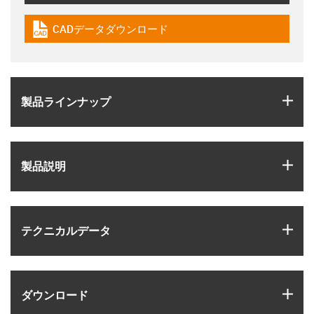
CADデータダウンロード
igus-icon-cad-dateien
igus
製品ラインナップ
igus
製品説明
igus
テクニカルデータ
igus
ダウンロード