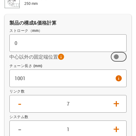
250 mm
製品の構成&価格計算
ストローク（mm）
中心以外の固定端位置
info
オフセット (mm)
チェーン長さ (mm)
info
リンク数
-
+
システム数
-
+