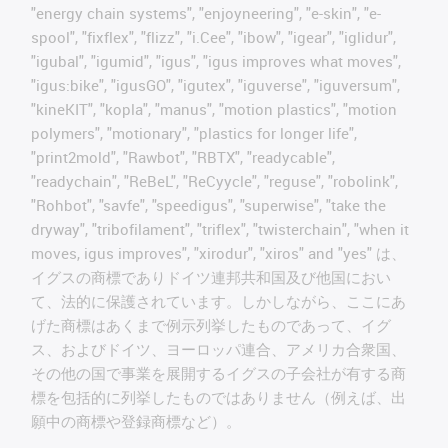
"energy chain systems", "enjoyneering", "e-skin", "e-
spool", "fixflex", "flizz", "i.Cee", "ibow", "igear", "iglidur",
"igubal", "igumid", "igus", "igus improves what moves",
"igus:bike", "igusGO", "igutex", "iguverse", "iguversum",
"kineKIT", "kopla", "manus", "motion plastics", "motion
polymers", "motionary", "plastics for longer life",
"print2mold", "Rawbot", "RBTX", "readycable",
"readychain", "ReBeL", "ReCyycle", "reguse", "robolink",
"Rohbot", "savfe", "speedigus", "superwise", "take the
dryway", "tribofilament", "triflex", "twisterchain", "when it
moves, igus improves", "xirodur", "xiros" and "yes" は、
イグスの商標でありドイツ連邦共和国及び他国におい
て、法的に保護されています。しかしながら、ここにあ
げた商標はあくまで例示列挙したものであって、イグ
ス、およびドイツ、ヨーロッパ連合、アメリカ合衆国、
その他の国で事業を展開するイグスの子会社が有する商
標を包括的に列挙したものではありません（例えば、出
願中の商標や登録商標など）。