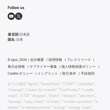
Follow us
言語:
日本語
国名:
日本
©
igus, 2026
会社概要
採用情報
プレスリリース
展示会情報
サプライヤー募集
個人情報保護ポリシー
Cookie ポリシー
インプリント
取引条件
手続規則
以下の用語 "Apiro", "AutoChain", "CFRIP", "chainflex",
"chainge", "chains for cranes", "ConProtect", "cradle-
chain", "CTD", "drygear", "drylin", "dryspin", "dry-tech",
"dryway", "easy chain", "e-chain", "e-chain systems", "e-
ketten", "e-kettensysteme", "e-loop", "energy chain",