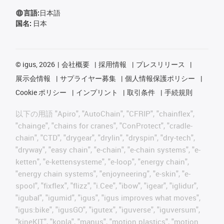
言語:
日本語
国名:
日本
©
igus, 2026
会社概要
採用情報
プレスリリース
展示会情報
サプライヤー募集
個人情報保護ポリシー
Cookie ポリシー
インプリント
取引条件
手続規則
以下の用語 "Apiro", "AutoChain", "CFRIP", "chainflex",
"chainge", "chains for cranes", "ConProtect", "cradle-
chain", "CTD", "drygear", "drylin", "dryspin", "dry-tech",
"dryway", "easy chain", "e-chain", "e-chain systems", "e-
ketten", "e-kettensysteme", "e-loop", "energy chain",
"energy chain systems", "enjoyneering", "e-skin", "e-
spool", "fixflex", "flizz", "i.Cee", "ibow", "igear", "iglidur",
"igubal", "igumid", "igus", "igus improves what moves",
"igus:bike", "igusGO", "igutex", "iguverse", "iguversum",
"kineKIT", "kopla", "manus", "motion plastics", "motion