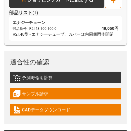
部品リスト
(
1
)
エナジーチェーン
49,050円
部品番号
:
R2I.48.100.100.0
R2i.48型 - エナジーチューブ、カバーは内周側両側開閉
適合性の確認
予測寿命を計算
igus-icon-lebensdauerrechner
サンプル請求
igus-icon-gratismuster
CADデータダウンロード
igus-icon-cad-dateien