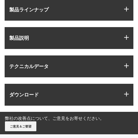
igus
製品ラインナップ
igus
製品説明
igus
テクニカルデータ
igus
ダウンロード
弊社の改善点について、ご意見をお寄せください。
ご意見＆ご要望