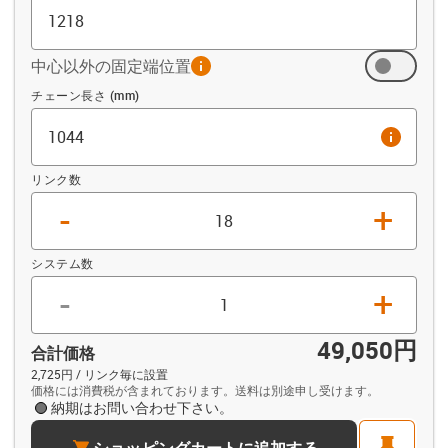
中心以外の固定端位置
info
オフセット (mm)
チェーン長さ (mm)
info
リンク数
-
+
システム数
-
+
49,050円
合計価格
2,725円 / リンク毎に設置
価格には消費税が含まれております。送料は別途申し受けます。
納期はお問い合わせ下さい。
cart
pin
ショッピングカートに追加する