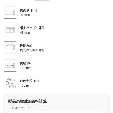
内高さ［Hi］
48 mm
最大ケーブル外径
43 mm
開閉方式
内周側で開閉可能
内幅 [Bi]
100 mm
曲げ半径［R］
100 mm
製品の構成&価格計算
ストローク（mm）