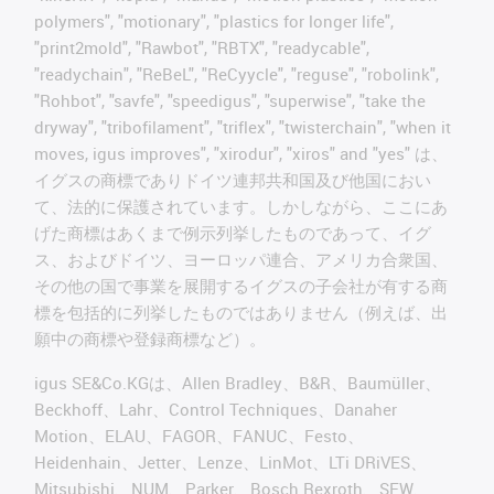
polymers", "motionary", "plastics for longer life",
"print2mold", "Rawbot", "RBTX", "readycable",
"readychain", "ReBeL", "ReCyycle", "reguse", "robolink",
"Rohbot", "savfe", "speedigus", "superwise", "take the
dryway", "tribofilament", "triflex", "twisterchain", "when it
moves, igus improves", "xirodur", "xiros" and "yes" は、
イグスの商標でありドイツ連邦共和国及び他国におい
て、法的に保護されています。しかしながら、ここにあ
げた商標はあくまで例示列挙したものであって、イグ
ス、およびドイツ、ヨーロッパ連合、アメリカ合衆国、
その他の国で事業を展開するイグスの子会社が有する商
標を包括的に列挙したものではありません（例えば、出
願中の商標や登録商標など）。
igus SE&Co.KGは、Allen Bradley、B&R、Baumüller、
Beckhoff、Lahr、Control Techniques、Danaher
Motion、ELAU、FAGOR、FANUC、Festo、
Heidenhain、Jetter、Lenze、LinMot、LTi DRiVES、
Mitsubishi、NUM、Parker、Bosch Rexroth、SEW、