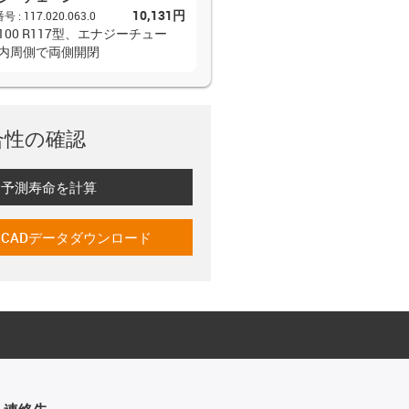
10,131円
番号
:
117.020.063.0
R100 R117型、エナジーチュー
内周側で両側開閉
合性の確認
予測寿命を計算
-icon-lebensdauerrechner
CADデータダウンロード
-icon-cad-dateien