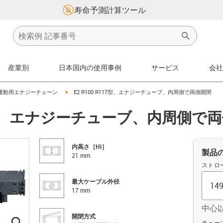
寿命予測計算ツール
産業別
日本国内の使用事例
サービス
会社
on-arrow-right
igus-icon-arrow-right
運動用エナジーチェーン
E2 R100 R117型、エナジーチューブ、内周側で両側開閉
117型、エナジーチューブ、内周側で
内高さ［Hi］
製品
21 mm
ストロ
最大ケーブル外径
17 mm
中心
開閉方式
igus-icon-lupe
igus-icon-lupe
igus-icon-lupe
igus-icon-lupe
オフセッ
チェーン