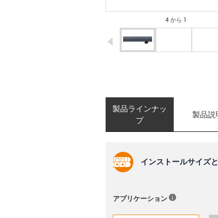
4 から 1
igus-icon-arrow-left
製品ラインナッ
製品説
プ
インストールサイズと
アプリケーション