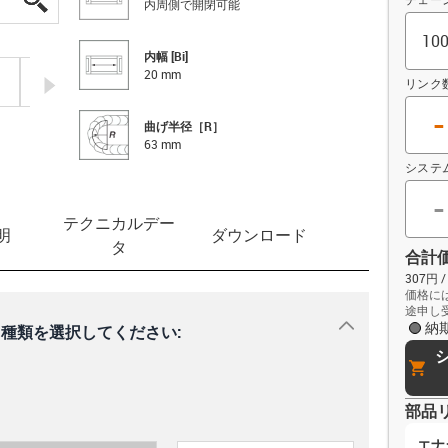
内周側で開閉可能
内幅 [Bi]
20 mm
igus-icon-arrow-right
リンク
-
曲げ半径［R］
63 mm
システ
-
テクニカルデー
明
ダウンロード
タ
合計
307円
価格に
途申し
igus-icon-dr
納
種類を選択してください:
cart
部品
エナ