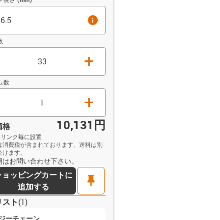
info
数
+
ム数
+
10,131円
価格
 / リンク毎に設置
は消費税が含まれております。送料は別
受けます。
opdown-up
期はお問い合わせ下さい。
ショッピングカートに
pin
追加する
リスト
(
1
)
ジーチェーン