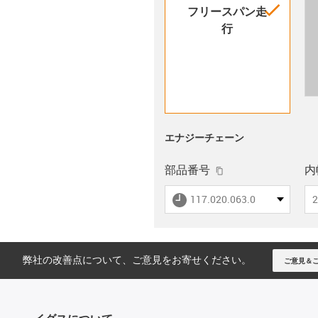
igus-i
フリースパン走
行
エナジーチェーン
igus-icon-copy-cli
部品番号
内幅
igus-icon-lieferzeit
117.020.063.0
2
弊社の改善点について、ご意見をお寄せください。
ご意見＆