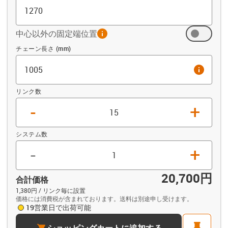
中心以外の固定端位置
info
オフセット (mm)
チェーン長さ (mm)
info
リンク数
-
+
システム数
-
+
20,700円
合計価格
1,380円 / リンク毎に設置
価格には消費税が含まれております。送料は別途申し受けます。
19営業日で出荷可能
cart
pin
ショッピングカートに追加する