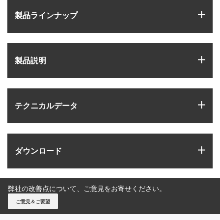
igus
製品ラインナップ
igus
製品説明
igus
テクニカルデータ
igus
ダウンロード
弊社の改善点について、ご意見をお寄せください。
ご意見＆ご要望