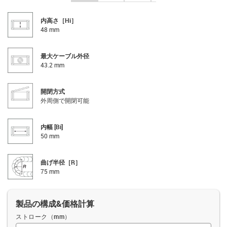
内高さ［Hi］
48 mm
最大ケーブル外径
43.2 mm
開閉方式
外周側で開閉可能
内幅 [Bi]
50 mm
曲げ半径［R］
75 mm
製品の構成&価格計算
ストローク（mm）