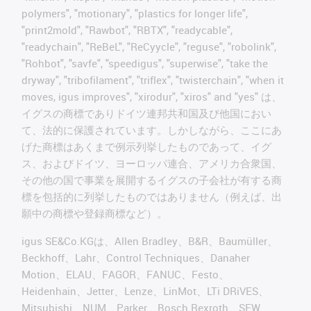
polymers", "motionary", "plastics for longer life",
"print2mold", "Rawbot", "RBTX", "readycable",
"readychain", "ReBeL", "ReCyycle", "reguse", "robolink",
"Rohbot", "savfe", "speedigus", "superwise", "take the
dryway", "tribofilament", "triflex", "twisterchain", "when it
moves, igus improves", "xirodur", "xiros" and "yes" は、
イグスの商標でありドイツ連邦共和国及び他国におい
て、法的に保護されています。しかしながら、ここにあ
げた商標はあくまで例示列挙したものであって、イグ
ス、およびドイツ、ヨーロッパ連合、アメリカ合衆国、
その他の国で事業を展開するイグスの子会社が有する商
標を包括的に列挙したものではありません（例えば、出
願中の商標や登録商標など）。
igus SE&Co.KGは、Allen Bradley、B&R、Baumüller、
Beckhoff、Lahr、Control Techniques、Danaher
Motion、ELAU、FAGOR、FANUC、Festo、
Heidenhain、Jetter、Lenze、LinMot、LTi DRiVES、
Mitsubishi、NUM、Parker、Bosch Rexroth、SEW、