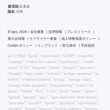
言語:
日本語
国名:
日本
©
igus, 2026
会社概要
採用情報
プレスリリース
展示会情報
サプライヤー募集
個人情報保護ポリシー
Cookie ポリシー
インプリント
取引条件
手続規則
以下の用語 "Apiro", "AutoChain", "CFRIP", "chainflex",
"chainge", "chains for cranes", "ConProtect", "cradle-
chain", "CTD", "drygear", "drylin", "dryspin", "dry-tech",
"dryway", "easy chain", "e-chain", "e-chain systems", "e-
ketten", "e-kettensysteme", "e-loop", "energy chain",
"energy chain systems", "enjoyneering", "e-skin", "e-
spool", "fixflex", "flizz", "i.Cee", "ibow", "igear", "iglidur",
"igubal", "igumid", "igus", "igus improves what moves",
"igus:bike", "igusGO", "igutex", "iguverse", "iguversum",
"kineKIT", "kopla", "manus", "motion plastics", "motion