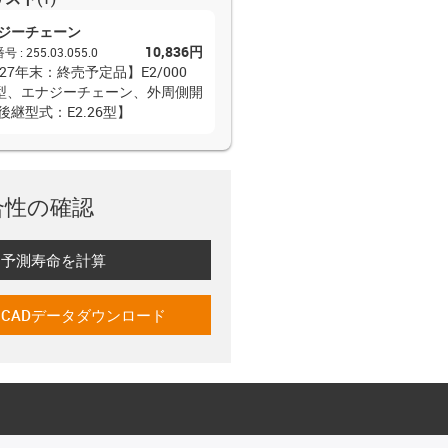
ジーチェーン
10,836円
番号
:
255.03.055.0
027年末：終売予定品】E2/000
5型、エナジーチェーン、外周側開
後継型式：E2.26型】
合性の確認
予測寿命を計算
-icon-lebensdauerrechner
CADデータダウンロード
-icon-cad-dateien