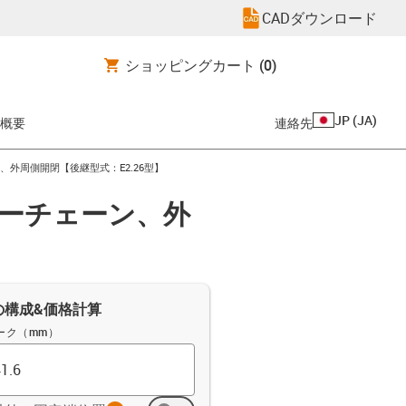
CADダウンロード
ショッピングカート
(0)
JP
(
JA
)
概要
連絡先
ン、外周側開閉【後継型式：E2.26型】
ナジーチェーン、外
の構成&価格計算
ーク（mm）
info