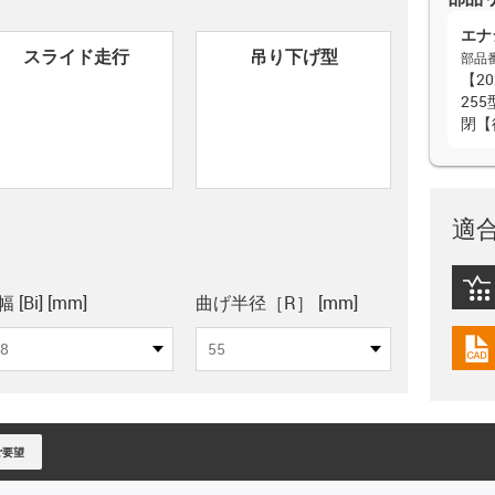
エナ
con-check
スライド走行
吊り下げ型
部品
【2
25
閉【
適
igus
pboard
 [Bi] [mm]
曲げ半径［R］ [mm]
8
55
igus
ご要望