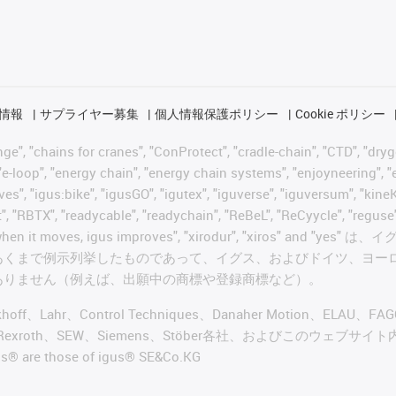
情報
サプライヤー募集
個人情報保護ポリシー
Cookie ポリシー
 "chains for cranes", "ConProtect", "cradle-chain", "CTD", "drygear"
-loop", "energy chain", "energy chain systems", "enjoyneering", "e-skin
ves", "igus:bike", "igusGO", "igutex", "iguverse", "iguversum", "kin
t", "RBTX", "readycable", "readychain", "ReBeL", "ReCyycle", "reguse"
wisterchain", "when it moves, igus improves", "xirodur",
あくまで例示列挙したものであって、イグス、およびドイツ、ヨー
ありません（例えば、出願中の商標や登録商標など）。
ckhoff、Lahr、Control Techniques、Danaher Motion、ELAU、F
ker、Bosch Rexroth、SEW、Siemens、Stöber各社、およ
re those of igus® SE&Co.KG