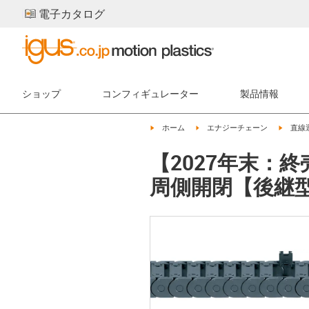
電子カタログ
ショップ
コンフィギュレーター
製品情報
igus-icon-arrow-right
igus-icon-arrow-right
igus-ic
ホーム
エナジーチェーン
直線
【2027年末：終
周側開閉【後継型