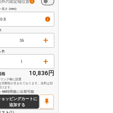
以外の固定端位置
ト (mm)
長さ (mm)
info
数
+
ム数
+
10,836円
価格
 / リンク毎に設置
は消費税が含まれております。送料は別
受けます。
opdown-up
4～48時間後に出荷可能
ショッピングカートに
pin
追加する
リスト
(
1
)