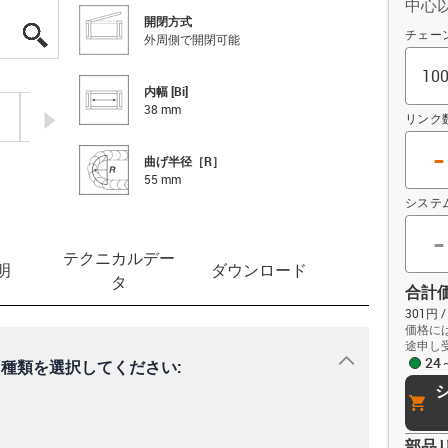
中心
開閉方式
igus-icon-lupe
igus-icon-lupe
igus-icon-lupe
igus-icon-lupe
igus-icon-lupe
オフセッ
チェーン
外周側で開閉可能
内幅 [Bi]
38 mm
igus-icon-arrow-right
リンク
-
曲げ半径［R］
55 mm
システ
-
テクニカルデー
明
ダウンロード
タ
合計
301円
価格に
途申し
igus-icon-dr
2
種類を選択してください:
cart
部品