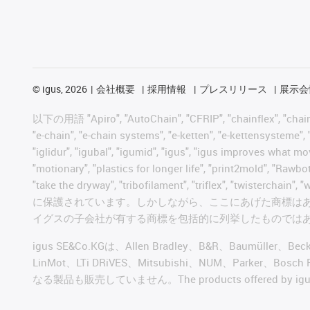
©
igus, 2026
会社概要
採用情報
プレスリリース
展示会
以下の用語 "Apiro", "AutoChain", "CFRIP", "chainflex", "chainge",
"e-chain", "e-chain systems", "e-ketten", "e-kettensysteme", "e
"iglidur", "igubal", "igumid", "igus", "igus improves what mo
"motionary", "plastics for longer life", "print2mold", "Rawbo
"take the dryway", "tribofilament", "triflex", "t
に保護されています。しかしながら、ここにあげた商標は
イグスの子会社が有する商標を包括的に列挙したものでは
igus SE&Co.KGは、Allen Bradley、B&R、Baumüller、Be
LinMot、LTi DRiVES、Mitsubishi、NUM、Par
なる製品も販売していません。The products offered by igus® a