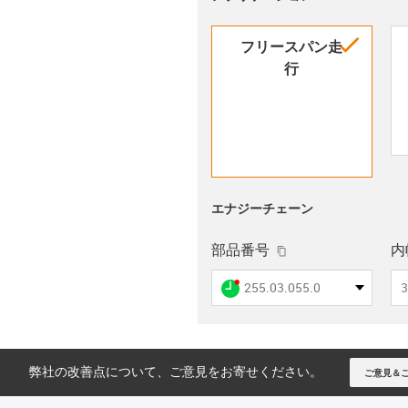
igus-i
フリースパン走
行
エナジーチェーン
igus-icon-copy-cli
部品番号
内幅
igus-icon-lieferzeit-dot
255.03.055.0
3
弊社の改善点について、ご意見をお寄せください。
ご意見＆