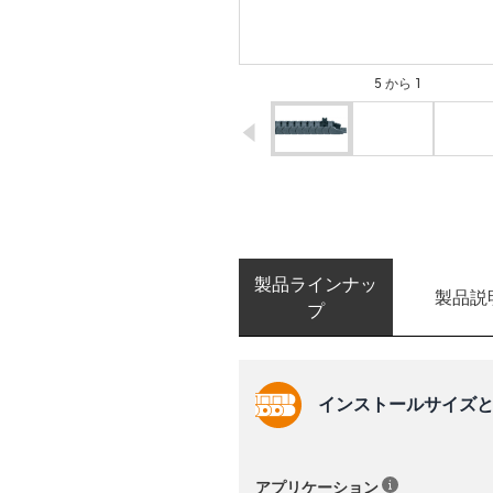
5 から 1
igus-icon-arrow-left
製品ラインナッ
製品説
プ
インストールサイズと
アプリケーション