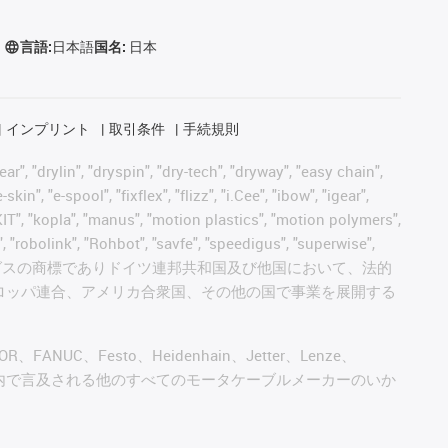
言語:
日本語
国名:
日本
インプリント
取引条件
手続規則
, "drylin", "dryspin", "dry-tech", "dryway", "easy chain",
", "e-spool", "fixflex", "flizz", "i.Cee", "ibow", "igear",
eKIT", "kopla", "manus", "motion plastics", "motion polymers",
, "robolink", "Rohbot", "savfe", "speedigus", "superwise",
 "xiros" and "yes" は、イグスの商標でありドイツ連邦共和国及び他国において、法的
ロッパ連合、アメリカ合衆国、その他の国で事業を展開する
AGOR、FANUC、Festo、Heidenhain、Jetter、Lenze、
びこのウェブサイト内で言及される他のすべてのモータケーブルメーカーのいか