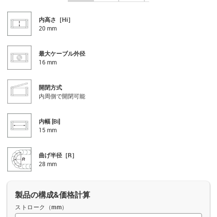
内高さ［Hi］
20 mm
最大ケーブル外径
16 mm
開閉方式
内周側で開閉可能
内幅 [Bi]
15 mm
曲げ半径［R］
28 mm
製品の構成&価格計算
ストローク（mm）