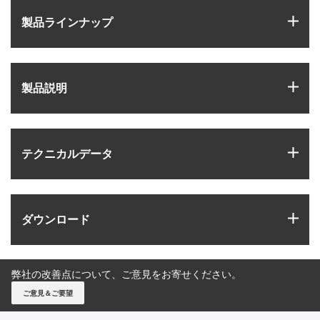
igus
製品ラインナップ
igus
製品説明
igus
テクニカルデータ
igus
ダウンロード
弊社の改善点について、ご意見をお寄せください。
ご意見＆ご要望