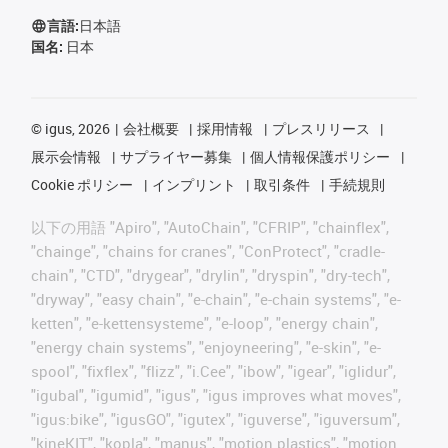
言語:
日本語
国名:
日本
©
igus, 2026
会社概要
採用情報
プレスリリース
展示会情報
サプライヤー募集
個人情報保護ポリシー
Cookie ポリシー
インプリント
取引条件
手続規則
以下の用語 "Apiro", "AutoChain", "CFRIP", "chainflex",
"chainge", "chains for cranes", "ConProtect", "cradle-
chain", "CTD", "drygear", "drylin", "dryspin", "dry-tech",
"dryway", "easy chain", "e-chain", "e-chain systems", "e-
ketten", "e-kettensysteme", "e-loop", "energy chain",
"energy chain systems", "enjoyneering", "e-skin", "e-
spool", "fixflex", "flizz", "i.Cee", "ibow", "igear", "iglidur",
"igubal", "igumid", "igus", "igus improves what moves",
"igus:bike", "igusGO", "igutex", "iguverse", "iguversum",
"kineKIT", "kopla", "manus", "motion plastics", "motion