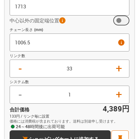
中心以外の固定端位置
info
オフセット (mm)
チェーン長さ (mm)
info
リンク数
-
+
システム数
-
+
4,389円
合計価格
133円 / リンク毎に設置
価格には消費税が含まれております。送料は別途申し受けます。
24～48時間後に出荷可能
cart
pin
ショッピングカートに追加する