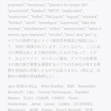
polymers", "motionary", "plastics for longer life",
"print2mold", "Rawbot", "RBTX", "readycable",
"readychain", "ReBeL", "ReCyycle", "reguse", "robolink",
"Rohbot", "savfe", "speedigus", "superwise", "take the
dryway", "tribofilament", "triflex", "twisterchain", "when it
moves, igus improves", "xirodur", "xiros" and "yes" は、
イグスの商標でありドイツ連邦共和国及び他国におい
て、法的に保護されています。しかしながら、ここにあ
げた商標はあくまで例示列挙したものであって、イグ
ス、およびドイツ、ヨーロッパ連合、アメリカ合衆国、
その他の国で事業を展開するイグスの子会社が有する商
標を包括的に列挙したものではありません（例えば、出
願中の商標や登録商標など）。
igus SE&Co.KGは、Allen Bradley、B&R、Baumüller、
Beckhoff、Lahr、Control Techniques、Danaher
Motion、ELAU、FAGOR、FANUC、Festo、
Heidenhain、Jetter、Lenze、LinMot、LTi DRiVES、
Mitsubishi、NUM、Parker、Bosch Rexroth、SEW、