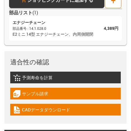
部品リスト
(
1
)
エナジーチェーン
4,389円
部品番号
:
14.1.028.0
E2ミニ 14型 エナジーチェーン、内周側開閉
適合性の確認
予測寿命を計算
igus-icon-lebensdauerrechner
サンプル請求
igus-icon-gratismuster
CADデータダウンロード
igus-icon-cad-dateien