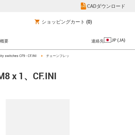
CADダウンロード
ショッピングカート
(0)
JP
(
JA
)
概要
連絡先
-arrow-right
igus-icon-arrow-right
ty switches CF9 - CF.INI
チェーンフレッ
 1、CF.INI
clipboard