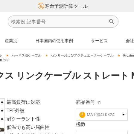
寿命予測計算ツール
産業別
日本国内の使用事例
サービス
会社
igus-icon-arrow-right
igus-icon-arrow-right
igus-icon
ル
ハーネス済ケーブル
センサーおよびアクチュエーターケーブル
Proximi
 CF9
 リンクケーブル ストレート M8 x
igus-icon-copy-
最高負荷に対応
部品番号
TPE外被
igus-icon-lieferzeit
MAT90410324
耐クーラント性
極数
低温でも高い屈曲性