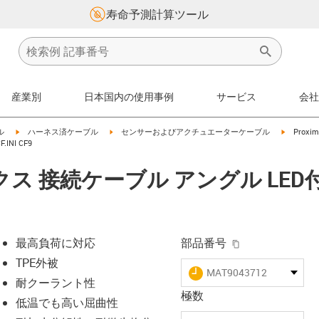
寿命予測計算ツール
産業別
日本国内の使用事例
サービス
会社
igus-icon-arrow-right
igus-icon-arrow-right
igus-icon
ル
ハーネス済ケーブル
センサーおよびアクチュエーターケーブル
Proximi
INI CF9
 接続ケーブル アングル LED付 M
igus-icon-copy-
最高負荷に対応
部品番号
TPE外被
igus-icon-lieferzeit
MAT9043712
耐クーラント性
極数
低温でも高い屈曲性