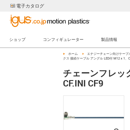
電子カタログ
ショップ
コンフィギュレーター
製品情報
igus-icon-arrow-right
igus-icon-arrow-right
ホーム
エナジーチェーン向けケーブ
クス 接続ケーブル アングル LED付 M12 x 1、CF.
チェーンフレックス
CF.INI CF9