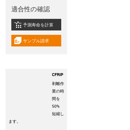
適合性の確認
予測寿命を計算
igus-icon-lebensdauerrechner
サンプル請求
igus-icon-gratismuster
CFRIP
剥離作
業の時
間を
50%
短縮し
ます。
igus-icon-3arrow