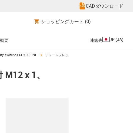
CADダウンロード
ショッピングカート
(0)
JP
(
JA
)
概要
連絡先
-arrow-right
igus-icon-arrow-right
ty switches CF9 - CF.INI
チェーンフレッ
12 x 1、
clipboard