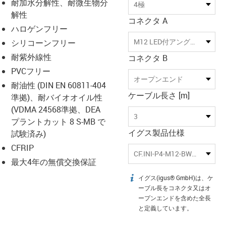
-icon-lupe
-icon-lupe
耐加水分解性、耐微生物分
4極
解性
コネクタ A
ハロゲンフリー
M12 LED付アングルソケット
シリコーンフリー
耐紫外線性
コネクタ B
PVCフリー
オープンエンド
耐油性 (DIN EN 60811-404
ケーブル長さ [m]
準拠)、耐バイオオイル性
(VDMA 24568準拠、DEA
3
プラントカット 8 S-MB で
イグス製品仕様
試験済み)
CFRIP
CF.INI-P4-M12-BWL3-3
最大4年の無償交換保証
イグス(igus® GmbH)は、ケ
igus-icon-info
ーブル長をコネクタ又はオ
ープンエンドを含めた全長
と定義しています。