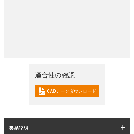
適合性の確認
CADデータダウンロード
igus-icon-cad-dateien
igus
製品説明