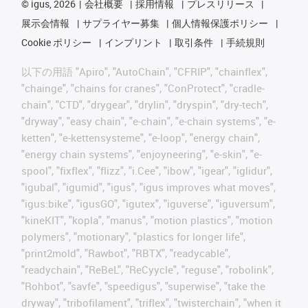
©
igus, 2026
会社概要
採用情報
プレスリリース
展示会情報
サプライヤー募集
個人情報保護ポリシー
Cookie ポリシー
インプリント
取引条件
手続規則
以下の用語 "Apiro", "AutoChain", "CFRIP", "chainflex",
"chainge", "chains for cranes", "ConProtect", "cradle-
chain", "CTD", "drygear", "drylin", "dryspin", "dry-tech",
"dryway", "easy chain", "e-chain", "e-chain systems", "e-
ketten", "e-kettensysteme", "e-loop", "energy chain",
"energy chain systems", "enjoyneering", "e-skin", "e-
spool", "fixflex", "flizz", "i.Cee", "ibow", "igear", "iglidur",
"igubal", "igumid", "igus", "igus improves what moves",
"igus:bike", "igusGO", "igutex", "iguverse", "iguversum",
"kineKIT", "kopla", "manus", "motion plastics", "motion
polymers", "motionary", "plastics for longer life",
"print2mold", "Rawbot", "RBTX", "readycable",
"readychain", "ReBeL", "ReCyycle", "reguse", "robolink",
"Rohbot", "savfe", "speedigus", "superwise", "take the
dryway", "tribofilament", "triflex", "twisterchain", "when it