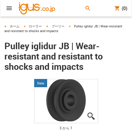
(0)
igus-icon-arrow-right
igus-icon-arrow-right
igus-icon-arrow-right
igus-icon-arrow-right
ホーム
ローラー
プーリー
Pulley iglidur JB | Wear-resistant
and resistant to shocks and impacts
Pulley iglidur JB | Wear-
resistant and resistant to
shocks and impacts
New
igus-icon-lupe
igus-icon-lupe
igus-icon-lupe
3 から 1