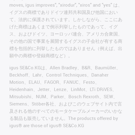
moves, igus improves", "xirodur", "xiros" and "yes" は、
イグスの商標でありドイツ連邦共和国及び他国におい
て、法的に保護されています。しかしながら、ここにあ
げた商標はあくまで例示列挙したものであって、イグ
ス、およびドイツ、ヨーロッパ連合、アメリカ合衆国、
その他の国で事業を展開するイグスの子会社が有する商
標を包括的に列挙したものではありません（例えば、出
願中の商標や登録商標など）。
igus SE&Co.KGは、Allen Bradley、B&R、Baumüller、
Beckhoff、Lahr、Control Techniques、Danaher
Motion、ELAU、FAGOR、FANUC、Festo、
Heidenhain、Jetter、Lenze、LinMot、LTi DRiVES、
Mitsubishi、NUM、Parker、Bosch Rexroth、SEW、
Siemens、Stöber各社、およびこのウェブサイト内で言
及される他のすべてのモータケーブルメーカーのいかな
る製品も販売していません。The products offered by
igus® are those of igus® SE&Co.KG