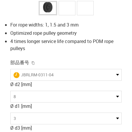
For rope widths: 1, 1.5 and 3 mm
Optimized rope pulley geometry
4 times longer service life compared to POM rope
pulleys
igus-icon-copy-clipboard
部品番号
igus-icon-lieferzeit
JBRLRM-0311-04
Ø d2 [mm]
8
Ø d1 [mm]
3
Ø d3 [mm]