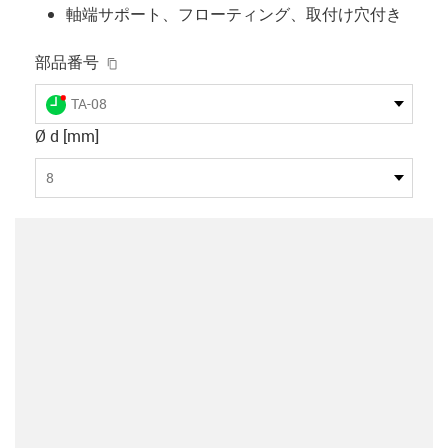
軸端サポート、フローティング、取付け穴付き
igus-icon-copy-clipboard
部品番号
igus-icon-lieferzeit-dot
TA-08
Ø d [mm]
8