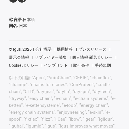
言語:
日本語
国名:
日本
©
igus, 2026
会社概要
採用情報
プレスリリース
展示会情報
サプライヤー募集
個人情報保護ポリシー
Cookie ポリシー
インプリント
取引条件
手続規則
以下の用語 "Apiro", "AutoChain", "CFRIP", "chainflex",
"chainge", "chains for cranes", "ConProtect", "cradle-
chain", "CTD", "drygear", "drylin", "dryspin", "dry-tech",
"dryway", "easy chain", "e-chain", "e-chain systems", "e-
ketten", "e-kettensysteme", "e-loop", "energy chain",
"energy chain systems", "enjoyneering", "e-skin", "e-
spool", "fixflex", "flizz", "i.Cee", "ibow", "igear", "iglidur",
"igubal", "igumid", "igus", "igus improves what moves",