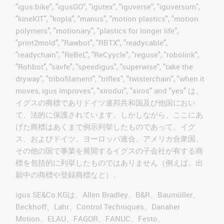
"igus:bike", "igusGO", "igutex", "iguverse", "iguversum",
"kineKIT", "kopla", "manus", "motion plastics", "motion
polymers", "motionary", "plastics for longer life",
"print2mold", "Rawbot", "RBTX", "readycable",
"readychain", "ReBeL", "ReCyycle", "reguse", "robolink",
"Rohbot", "savfe", "speedigus", "superwise", "take the
dryway", "tribofilament", "triflex", "twisterchain", "when it
moves, igus improves", "xirodur", "xiros" and "yes" は、
イグスの商標でありドイツ連邦共和国及び他国におい
て、法的に保護されています。しかしながら、ここにあ
げた商標はあくまで例示列挙したものであって、イグ
ス、およびドイツ、ヨーロッパ連合、アメリカ合衆国、
その他の国で事業を展開するイグスの子会社が有する商
標を包括的に列挙したものではありません（例えば、出
願中の商標や登録商標など）。
igus SE&Co.KGは、Allen Bradley、B&R、Baumüller、
Beckhoff、Lahr、Control Techniques、Danaher
Motion、ELAU、FAGOR、FANUC、Festo、