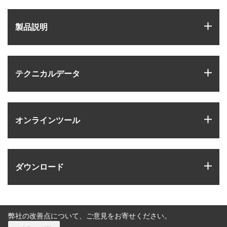
igus
製品説明
igus
テクニカルデータ
igus
オンラインツール
igus
ダウンロード
弊社の改善点について、ご意見をお寄せください。