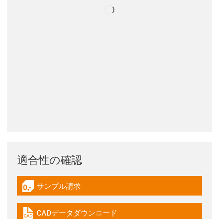
適合性の確認
サンプル請求
igus-icon-gratismuster
CADデータダウンロード
igus-icon-cad-dateien