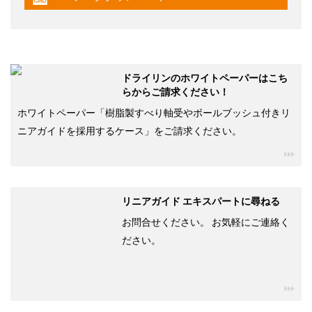
igus-icon-cad-dateien
ドライリンのホワイトペーパーはこち
らからご請求ください！
ホワイトペーパー「樹脂製すべり軸受やボールブッシュ付きリ
ニアガイドを採用するケース」をご請求ください。
igu
リニアガイド エキスパートに尋ねる
お問合せください。 お気軽にご連絡く
ださい。
igu