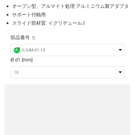
オープン型、アルマイト処理 アルミニウム製アダプタ
サポート付軸用
スライド部材質: イグリデュールJ
igus-icon-copy-clipboard
部品番号
igus-icon-lieferzeit-dot
OJUM-01-10
Ø d1 [mm]
10