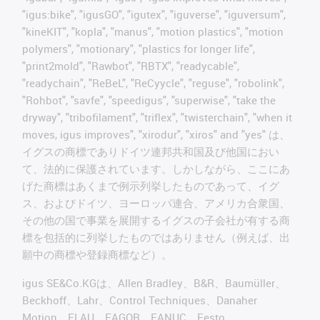
"igus:bike", "igusGO", "igutex", "iguverse", "iguversum",
"kineKIT", "kopla", "manus", "motion plastics", "motion
polymers", "motionary", "plastics for longer life",
"print2mold", "Rawbot", "RBTX", "readycable",
"readychain", "ReBeL", "ReCyycle", "reguse", "robolink",
"Rohbot", "savfe", "speedigus", "superwise", "take the
dryway", "tribofilament", "triflex", "twisterchain", "when it
moves, igus improves", "xirodur", "xiros" and "yes" は、
イグスの商標でありドイツ連邦共和国及び他国におい
て、法的に保護されています。しかしながら、ここにあ
げた商標はあくまで例示列挙したものであって、イグ
ス、およびドイツ、ヨーロッパ連合、アメリカ合衆国、
その他の国で事業を展開するイグスの子会社が有する商
標を包括的に列挙したものではありません（例えば、出
願中の商標や登録商標など）。
igus SE&Co.KGは、Allen Bradley、B&R、Baumüller、
Beckhoff、Lahr、Control Techniques、Danaher
Motion、ELAU、FAGOR、FANUC、Festo、