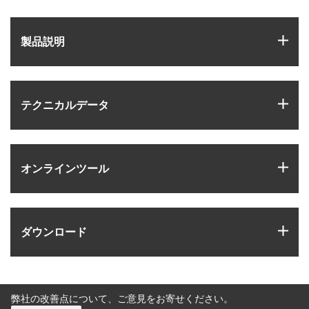
igus
製品説明
igus
テクニカルデータ
igus
オンラインツール
igus
ダウンロード
弊社の改善点について、ご意見をお寄せください。