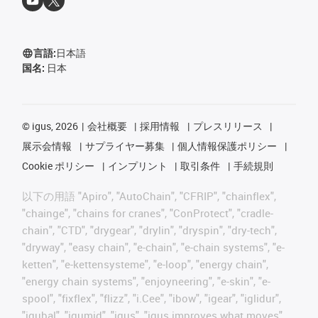
言語:
日本語
国名:
日本
©
igus, 2026
会社概要
採用情報
プレスリリース
展示会情報
サプライヤー募集
個人情報保護ポリシー
Cookie ポリシー
インプリント
取引条件
手続規則
以下の用語 "Apiro", "AutoChain", "CFRIP", "chainflex",
"chainge", "chains for cranes", "ConProtect", "cradle-
chain", "CTD", "drygear", "drylin", "dryspin", "dry-tech",
"dryway", "easy chain", "e-chain", "e-chain systems", "e-
ketten", "e-kettensysteme", "e-loop", "energy chain",
"energy chain systems", "enjoyneering", "e-skin", "e-
spool", "fixflex", "flizz", "i.Cee", "ibow", "igear", "iglidur",
"igubal", "igumid", "igus", "igus improves what moves",