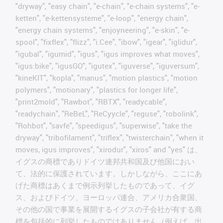
"dryway", "easy chain", "e-chain", "e-chain systems", "e-
ketten", "e-kettensysteme", "e-loop", "energy chain",
"energy chain systems", "enjoyneering", "e-skin", "e-
spool", "fixflex", "flizz", "i.Cee", "ibow", "igear", "iglidur",
"igubal", "igumid", "igus", "igus improves what moves",
"igus:bike", "igusGO", "igutex", "iguverse", "iguversum",
"kineKIT", "kopla", "manus", "motion plastics", "motion
polymers", "motionary", "plastics for longer life",
"print2mold", "Rawbot", "RBTX", "readycable",
"readychain", "ReBeL", "ReCyycle", "reguse", "robolink",
"Rohbot", "savfe", "speedigus", "superwise", "take the
dryway", "tribofilament", "triflex", "twisterchain", "when it
moves, igus improves", "xirodur", "xiros" and "yes" は、
イグスの商標でありドイツ連邦共和国及び他国におい
て、法的に保護されています。しかしながら、ここにあ
げた商標はあくまで例示列挙したものであって、イグ
ス、およびドイツ、ヨーロッパ連合、アメリカ合衆国、
その他の国で事業を展開するイグスの子会社が有する商
標を包括的に列挙したものではありません（例えば、出