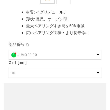
材質: イグリデュールJ
形状: 長尺、オープン型
最大ベアリングすき間を50%削減
広いベアリング面積 = より長寿命に
igus-icon-copy-clipboard
部品番号
igus-icon-lieferzeit-dot
JUMO-11-10
Ø d1 [mm]
10