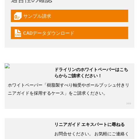
サンプル請求
igus-icon-gratismuster
CADデータダウンロード
igus-icon-cad-dateien
ドライリンのホワイトペーパーはこち
らからご請求ください！
ホワイトペーパー「樹脂製すべり軸受やボールブッシュ付きリ
ニアガイドを採用するケース」をご請求ください。
igu
リニアガイド エキスパートに尋ねる
お問合せください。 お気軽にご連絡く