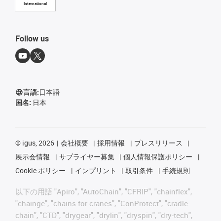
International
Follow us
言語:
日本語
国名:
日本
©
igus, 2026
会社概要
採用情報
プレスリリース
展示会情報
サプライヤー募集
個人情報保護ポリシー
Cookie ポリシー
インプリント
取引条件
手続規則
以下の用語 "Apiro", "AutoChain", "CFRIP", "chainflex",
"chainge", "chains for cranes", "ConProtect", "cradle-
chain", "CTD", "drygear", "drylin", "dryspin", "dry-tech",