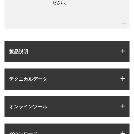
ださい。
igu
igus
製品説明
igus
テクニカルデータ
igus
オンラインツール
igus
ダウンロード