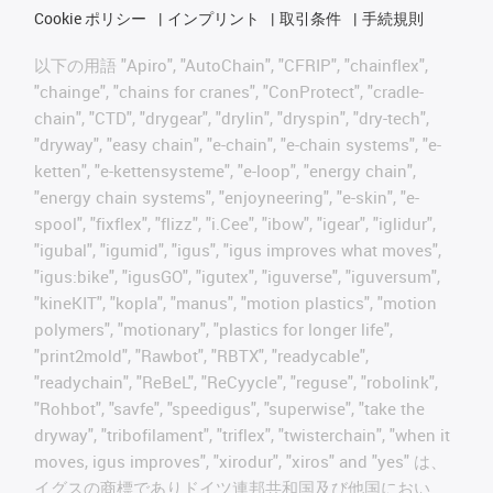
Cookie ポリシー
インプリント
取引条件
手続規則
以下の用語 "Apiro", "AutoChain", "CFRIP", "chainflex",
"chainge", "chains for cranes", "ConProtect", "cradle-
chain", "CTD", "drygear", "drylin", "dryspin", "dry-tech",
"dryway", "easy chain", "e-chain", "e-chain systems", "e-
ketten", "e-kettensysteme", "e-loop", "energy chain",
"energy chain systems", "enjoyneering", "e-skin", "e-
spool", "fixflex", "flizz", "i.Cee", "ibow", "igear", "iglidur",
"igubal", "igumid", "igus", "igus improves what moves",
"igus:bike", "igusGO", "igutex", "iguverse", "iguversum",
"kineKIT", "kopla", "manus", "motion plastics", "motion
polymers", "motionary", "plastics for longer life",
"print2mold", "Rawbot", "RBTX", "readycable",
"readychain", "ReBeL", "ReCyycle", "reguse", "robolink",
"Rohbot", "savfe", "speedigus", "superwise", "take the
dryway", "tribofilament", "triflex", "twisterchain", "when it
moves, igus improves", "xirodur", "xiros" and "yes" は、
イグスの商標でありドイツ連邦共和国及び他国におい