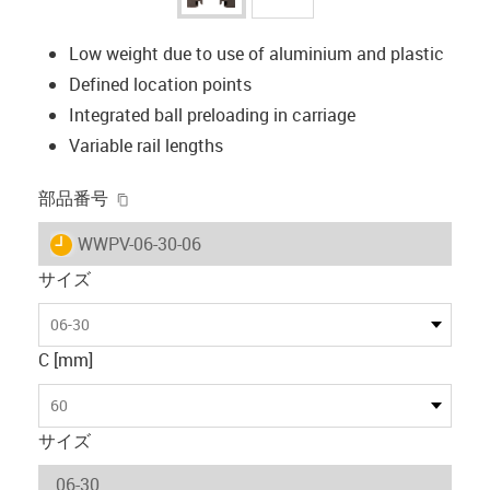
Low weight due to use of aluminium and plastic
Defined location points
Integrated ball preloading in carriage
Variable rail lengths
igus-icon-copy-clipboard
部品番号
igus-icon-lieferzeit
WWPV-06-30-06
サイズ
06-30
C [mm]
60
サイズ