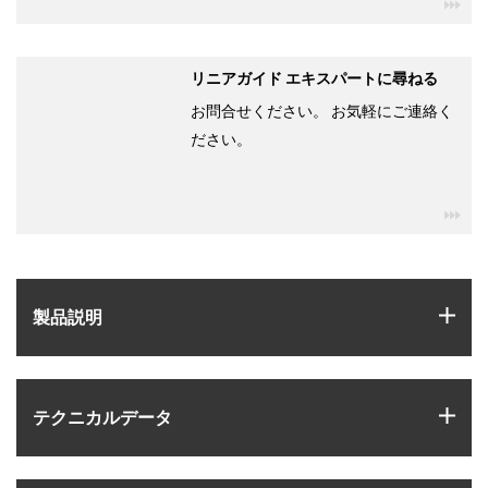
igu
リニアガイド エキスパートに尋ねる
お問合せください。 お気軽にご連絡く
ださい。
igu
igus
製品説明
igus
テクニカルデータ