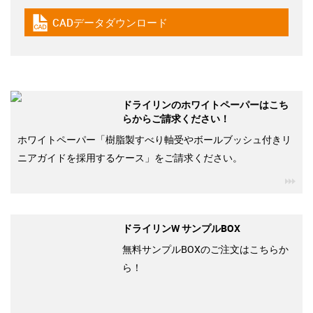
CADデータダウンロード
igus-icon-cad-dateien
ドライリンのホワイトペーパーはこち
らからご請求ください！
ホワイトペーパー「樹脂製すべり軸受やボールブッシュ付きリ
ニアガイドを採用するケース」をご請求ください。
igu
ドライリンW サンプルBOX
無料サンプルBOXのご注文はこちらか
ら！