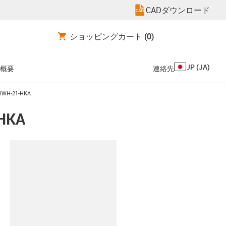
CADダウンロード
ショッピングカート
(0)
JP
(
JA
)
概要
連絡先
-21-HKA
KA
clipboard