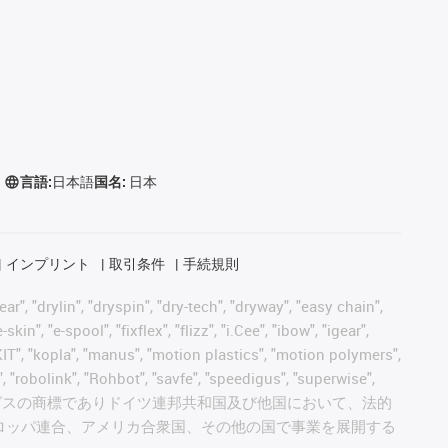
言語:
日本語
国名:
日本
インプリント
取引条件
手続規則
, "drylin", "dryspin", "dry-tech", "dryway", "easy chain",
", "e-spool", "fixflex", "flizz", "i.Cee", "ibow", "igear",
eKIT", "kopla", "manus", "motion plastics", "motion polymers",
, "robolink", "Rohbot", "savfe", "speedigus", "superwise",
 "xiros" and "yes" は、イグスの商標でありドイツ連邦共和国及び他国において、法的
ロッパ連合、アメリカ合衆国、その他の国で事業を展開する