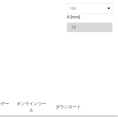
100
A [mm]
ルデー
オンラインツー
ダウンロード
ル