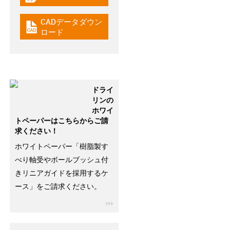
igus-icon-gratismuster
CADデータダウン
igus-icon-cad-dateien
ロード
ドライ
リンの
ホワイ
トペーパーはこちらからご請
求ください！
ホワイトペーパー「樹脂製す
べり軸受やボールブッシュ付
きリニアガイドを採用するケ
ース」をご請求ください。
igus-icon-3arrow