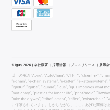
Diners Club
International
©
igus, 2026
会社概要
採用情報
プレスリリース
展示会
以下の用語 "Apiro", "AutoChain", "CFRIP", "chainflex", "chainge",
"e-chain", "e-chain systems", "e-ketten", "e-kettensysteme", "e
"iglidur", "igubal", "igumid", "igus", "igus improves what mo
"motionary", "plastics for longer life", "print2mold", "Rawbo
"take the dryway", "tribofilament", "triflex", "t
に保護されています。しかしながら、ここにあげた商標は