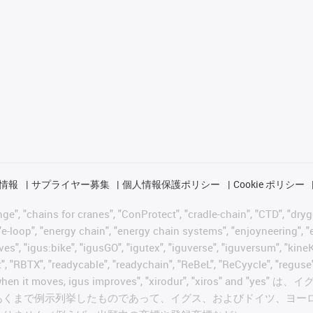
情報
サプライヤー募集
個人情報保護ポリシー
Cookie ポリシー
 "chains for cranes", "ConProtect", "cradle-chain", "CTD", "drygear"
-loop", "energy chain", "energy chain systems", "enjoyneering", "e-skin
ves", "igus:bike", "igusGO", "igutex", "iguverse", "iguversum", "kin
t", "RBTX", "readycable", "readychain", "ReBeL", "ReCyycle", "reguse"
wisterchain", "when it moves, igus improves", "xirodur",
あくまで例示列挙したものであって、イグス、およびドイツ、ヨー