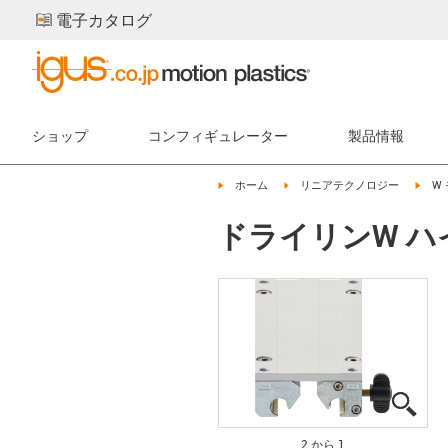
電子カタログ
ショップ
コンフィギュレーター
製品情報
igus-icon-arrow-right
igus-icon-arrow-right
igus-
ホーム
リニアテクノロジー
W
ドライリンW ハイ
igus
igus
2 から 1