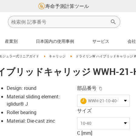
寿命予測計算ツール
産業別
日本国内の使用事例
サービス
会社
icon-arrow-right
igus-icon-arrow-right
igus-icon-arrow-right
 モジュラー式リニアガイド
キャリッジ
ドライリンW ハイブリッドキャリッジ WWH
ブリッドキャリッジ WWH-21-H
igus-icon-copy-
Design: round
部品番号
Material sliding element:
igus-icon-lieferzeit
WWH-21-10-40-10-HKA
iglidur® J
サイズ
Roller bearing
Material: Die-cast zinc
-icon-lupe
-icon-lupe
10-40
C [mm]