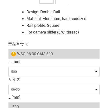
Design: Double Rail
Material: Aluminum, hard anodized
Rail profile: Square
For camera slider (3/8" thread)
igus-icon-copy-clipboard
部品番号
igus-icon-lieferzeit
WSQ-06-30-CAM-500
L [mm]
500
サイズ
06-30
L [mm]