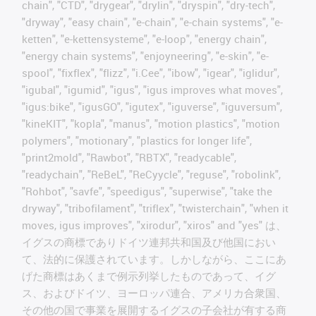
chain", "CTD", "drygear", "drylin", "dryspin", "dry-tech",
"dryway", "easy chain", "e-chain", "e-chain systems", "e-
ketten", "e-kettensysteme", "e-loop", "energy chain",
"energy chain systems", "enjoyneering", "e-skin", "e-
spool", "fixflex", "flizz", "i.Cee", "ibow", "igear", "iglidur",
"igubal", "igumid", "igus", "igus improves what moves",
"igus:bike", "igusGO", "igutex", "iguverse", "iguversum",
"kineKIT", "kopla", "manus", "motion plastics", "motion
polymers", "motionary", "plastics for longer life",
"print2mold", "Rawbot", "RBTX", "readycable",
"readychain", "ReBeL", "ReCyycle", "reguse", "robolink",
"Rohbot", "savfe", "speedigus", "superwise", "take the
dryway", "tribofilament", "triflex", "twisterchain", "when it
moves, igus improves", "xirodur", "xiros" and "yes" は、
イグスの商標でありドイツ連邦共和国及び他国におい
て、法的に保護されています。しかしながら、ここにあ
げた商標はあくまで例示列挙したものであって、イグ
ス、およびドイツ、ヨーロッパ連合、アメリカ合衆国、
その他の国で事業を展開するイグスの子会社が有する商