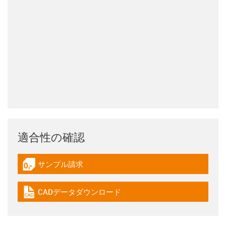
適合性の確認
サンプル請求
igus-icon-gratismuster
CADデータダウンロード
igus-icon-cad-dateien