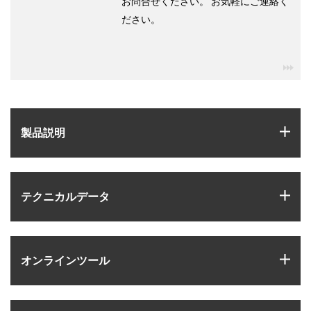
お問合せください。 お気軽にご連絡く
ださい。
igu
igus
製品説明
igus
テクニカルデータ
igus
オンラインツール