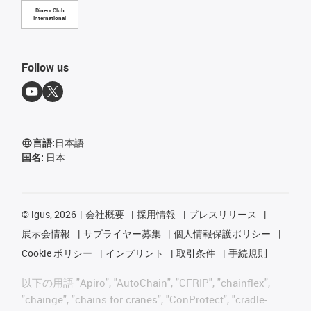
Diners Club
International
Follow us
言語:
日本語
国名:
日本
©
igus, 2026
会社概要
採用情報
プレスリリース
展示会情報
サプライヤー募集
個人情報保護ポリシー
Cookie ポリシー
インプリント
取引条件
手続規則
以下の用語 "Apiro", "AutoChain", "CFRIP", "chainflex",
"chainge", "chains for cranes", "ConProtect", "cradle-