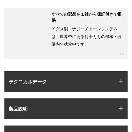
すべての部品を１社から保証付きで提
供
イグス製エナジーチェーンシステム
は、世界中にある何十万もの機械・設
備内で稼働中です。
igu
igus
テクニカルデータ
igus
製品説明