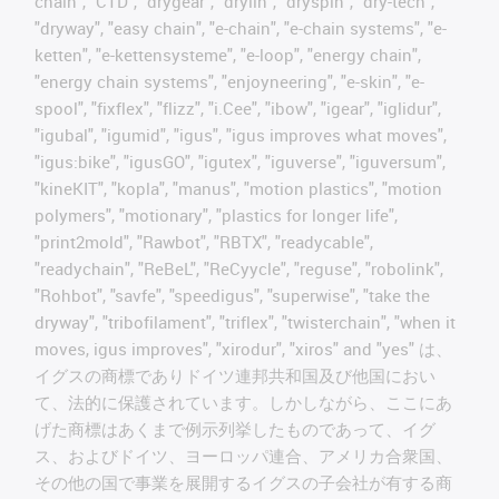
chain", "CTD", "drygear", "drylin", "dryspin", "dry-tech",
"dryway", "easy chain", "e-chain", "e-chain systems", "e-
ketten", "e-kettensysteme", "e-loop", "energy chain",
"energy chain systems", "enjoyneering", "e-skin", "e-
spool", "fixflex", "flizz", "i.Cee", "ibow", "igear", "iglidur",
"igubal", "igumid", "igus", "igus improves what moves",
"igus:bike", "igusGO", "igutex", "iguverse", "iguversum",
"kineKIT", "kopla", "manus", "motion plastics", "motion
polymers", "motionary", "plastics for longer life",
"print2mold", "Rawbot", "RBTX", "readycable",
"readychain", "ReBeL", "ReCyycle", "reguse", "robolink",
"Rohbot", "savfe", "speedigus", "superwise", "take the
dryway", "tribofilament", "triflex", "twisterchain", "when it
moves, igus improves", "xirodur", "xiros" and "yes" は、
イグスの商標でありドイツ連邦共和国及び他国におい
て、法的に保護されています。しかしながら、ここにあ
げた商標はあくまで例示列挙したものであって、イグ
ス、およびドイツ、ヨーロッパ連合、アメリカ合衆国、
その他の国で事業を展開するイグスの子会社が有する商