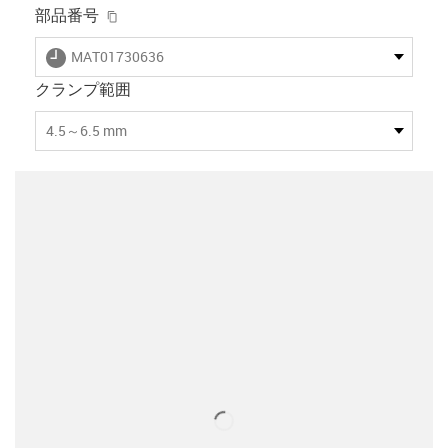
igus-icon-copy-clipboard
部品番号
igus-icon-lieferzeit
MAT01730636
クランプ範囲
4.5～6.5 mm