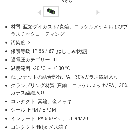
5 から 1
igus-icon-arrow-left
igus-icon-arrow-r
材質: 亜鉛ダイカスト/真鍮、ニッケルメッキおよびプ
ラスチックコーティング
汚染度: 3
保護等級: IP 66 / 67 [ねじこみ状態]
過電圧カテゴリー: III
温度範囲: -20 °C ～ +130 °C
ねじ/ナットの結合部分: PA、30%ガラス繊維入り
クランプリング材質: 真鍮、ニッケルメッキ/PA、30%
ガラス繊維入り
コンタクト: 真鍮、金メッキ
シール: FPM / EPDM
インサート: PA 6.6/PBT、UL 94/V0
コンタクト 種類: メス端子