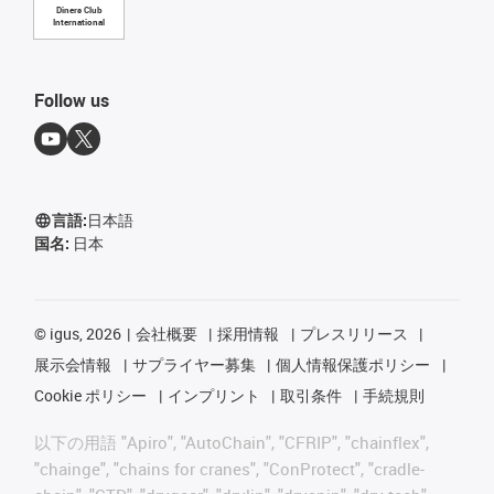
Diners Club
International
Follow us
言語:
日本語
国名:
日本
©
igus, 2026
会社概要
採用情報
プレスリリース
展示会情報
サプライヤー募集
個人情報保護ポリシー
Cookie ポリシー
インプリント
取引条件
手続規則
以下の用語 "Apiro", "AutoChain", "CFRIP", "chainflex",
"chainge", "chains for cranes", "ConProtect", "cradle-