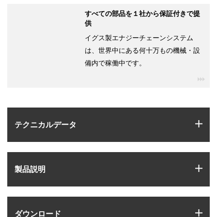
すべての部品を１社から保証付きで提
供
イグス製エナジーチェーンシステム
は、世界中にある何十万もの機械・設
備内で稼働中です。
igu
igus
テクニカルデータ
igus
製品説明
igus
ダウンロード