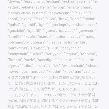
"dryway", "easy chain", "e-chain", "e-chain systems", "e-
ketten", "e-kettensysteme", "e-loop", "energy chain",
"energy chain systems", "enjoyneering", "e-skin", "e-
spool", "fixflex", "flizz", "i.Cee", "ibow", "igear", "iglidur",
"igubal", "igumid", "igus", "igus improves what moves",
"igus:bike", "igusGO", "igutex", "iguverse", "iguversum",
"kineKIT", "kopla", "manus", "motion plastics", "motion
polymers", "motionary", "plastics for longer life",
"print2mold", "Rawbot", "RBTX", "readycable",
"readychain", "ReBeL", "ReCyycle", "reguse", "robolink",
"Rohbot", "savfe", "speedigus", "superwise", "take the
dryway", "tribofilament", "triflex", "twisterchain", "when it
moves, igus improves", "xirodur", "xiros" and "yes" は、
イグスの商標でありドイツ連邦共和国及び他国におい
て、法的に保護されています。しかしながら、ここにあ
げた商標はあくまで例示列挙したものであって、イグ
ス、およびドイツ、ヨーロッパ連合、アメリカ合衆国、
その他の国で事業を展開するイグスの子会社が有する商
標を包括的に列挙したものではありません（例えば、出