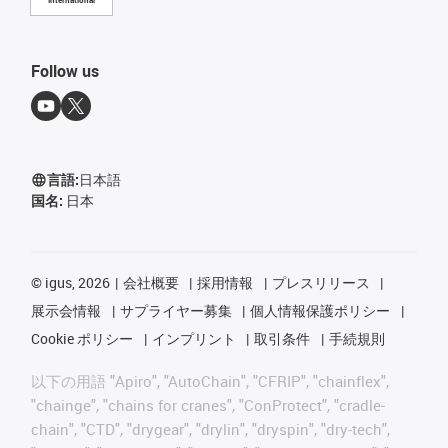
International
Follow us
言語:
日本語
国名:
日本
©
igus, 2026
会社概要
採用情報
プレスリリース
展示会情報
サプライヤー募集
個人情報保護ポリシー
Cookie ポリシー
インプリント
取引条件
手続規則
以下の用語 "Apiro", "AutoChain", "CFRIP", "chainflex",
"chainge", "chains for cranes", "ConProtect", "cradle-
chain", "CTD", "drygear", "drylin", "dryspin", "dry-tech",