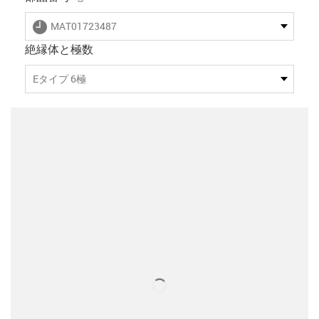
igus-icon-lieferzeit
MAT01723487
絶縁体と極数
Eタイプ 6極