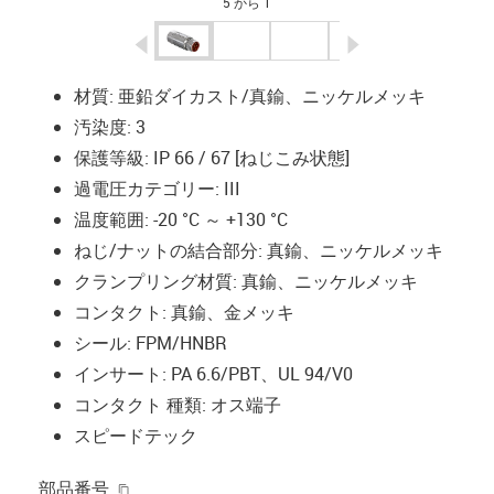
5 から 1
igus-icon-arrow-left
igus-icon-arrow-r
材質: 亜鉛ダイカスト/真鍮、ニッケルメッキ
汚染度: 3
保護等級: IP 66 / 67 [ねじこみ状態]
過電圧カテゴリー: III
温度範囲: -20 °C ～ +130 °C
ねじ/ナットの結合部分: 真鍮、ニッケルメッキ
クランプリング材質: 真鍮、ニッケルメッキ
コンタクト: 真鍮、金メッキ
シール: FPM/HNBR
インサート: PA 6.6/PBT、UL 94/V0
コンタクト 種類: オス端子
スピードテック
igus-icon-copy-clipboard
部品番号