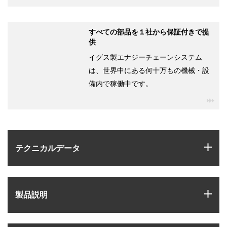
すべての部品を１社から保証付きで提
供
イグス製エナジーチェーンシステム
は、世界中にある何十万もの機械・設
備内で稼働中です。
igu
igus
テクニカルデータ
igus
製品説明