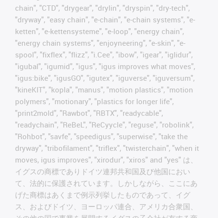
chain", "CTD", "drygear", "drylin", "dryspin", "dry-tech",
"dryway", "easy chain", "e-chain", "e-chain systems", "e-
ketten", "e-kettensysteme", "e-loop", "energy chain",
"energy chain systems", "enjoyneering", "e-skin", "e-
spool", "fixflex", "flizz", "i.Cee", "ibow", "igear", "iglidur",
"igubal", "igumid", "igus", "igus improves what moves",
"igus:bike", "igusGO", "igutex", "iguverse", "iguversum",
"kineKIT", "kopla", "manus", "motion plastics", "motion
polymers", "motionary", "plastics for longer life",
"print2mold", "Rawbot", "RBTX", "readycable",
"readychain", "ReBeL", "ReCyycle", "reguse", "robolink",
"Rohbot", "savfe", "speedigus", "superwise", "take the
dryway", "tribofilament", "triflex", "twisterchain", "when it
moves, igus improves", "xirodur", "xiros" and "yes" は、
イグスの商標でありドイツ連邦共和国及び他国におい
て、法的に保護されています。しかしながら、ここにあ
げた商標はあくまで例示列挙したものであって、イグ
ス、およびドイツ、ヨーロッパ連合、アメリカ合衆国、