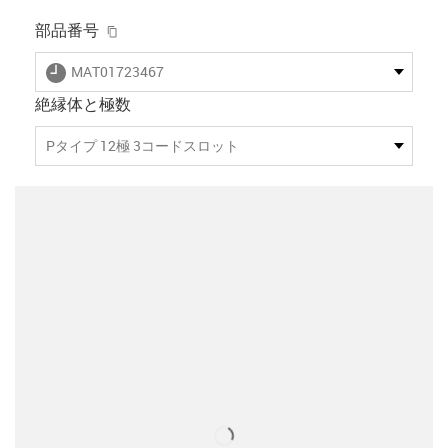
igus-icon-copy-clipboard
部品番号
igus-icon-lieferzeit
MAT01723467
絶縁体と極数
Pタイプ 12極 3コードスロット