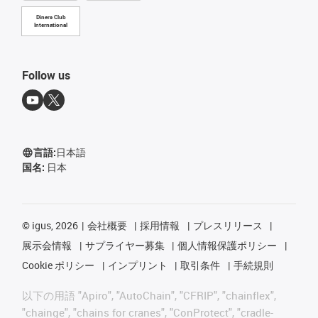
Diners Club
International
Follow us
言語:
日本語
国名:
日本
©
igus, 2026
会社概要
採用情報
プレスリリース
展示会情報
サプライヤー募集
個人情報保護ポリシー
Cookie ポリシー
インプリント
取引条件
手続規則
以下の用語 "Apiro", "AutoChain", "CFRIP", "chainflex",
"chainge", "chains for cranes", "ConProtect", "cradle-