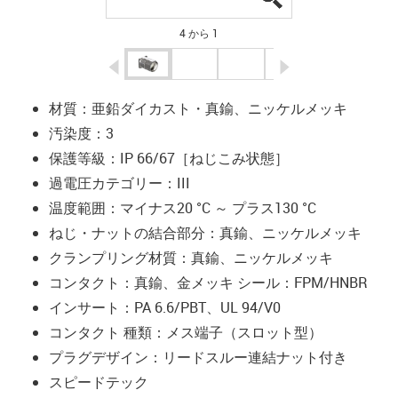
4 から 1
igus-icon-arrow-left
igus-icon-arrow-r
材質：亜鉛ダイカスト・真鍮、ニッケルメッキ
汚染度：3
保護等級：IP 66/67［ねじこみ状態］
過電圧カテゴリー：III
温度範囲：マイナス20 °C ～ プラス130 °C
ねじ・ナットの結合部分：真鍮、ニッケルメッキ
クランプリング材質：真鍮、ニッケルメッキ
コンタクト：真鍮、金メッキ シール：FPM/HNBR
インサート：PA 6.6/PBT、UL 94/V0
コンタクト 種類：メス端子（スロット型）
プラグデザイン：リードスルー連結ナット付き
スピードテック