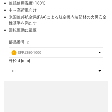
連続使用温度+180℃
中～高荷重向け
米国連邦航空局(FAA)による航空機内装部材の火災安全
性基準を満たす
回転運動に最適
igus-icon-copy-clipboard
部品番号
igus-icon-lieferzeit
SFRJ350-1000
外径 d [mm]
10