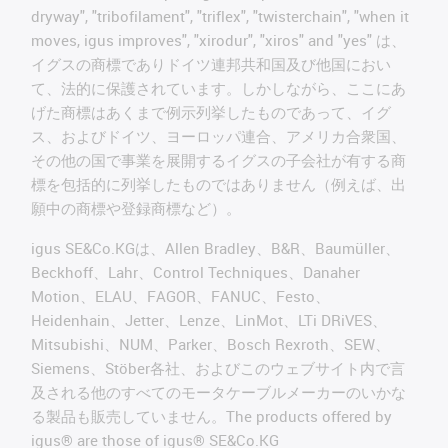
dryway", "tribofilament", "triflex", "twisterchain", "when it
moves, igus improves", "xirodur", "xiros" and "yes" は、
イグスの商標でありドイツ連邦共和国及び他国におい
て、法的に保護されています。しかしながら、ここにあ
げた商標はあくまで例示列挙したものであって、イグ
ス、およびドイツ、ヨーロッパ連合、アメリカ合衆国、
その他の国で事業を展開するイグスの子会社が有する商
標を包括的に列挙したものではありません（例えば、出
願中の商標や登録商標など）。
igus SE&Co.KGは、Allen Bradley、B&R、Baumüller、
Beckhoff、Lahr、Control Techniques、Danaher
Motion、ELAU、FAGOR、FANUC、Festo、
Heidenhain、Jetter、Lenze、LinMot、LTi DRiVES、
Mitsubishi、NUM、Parker、Bosch Rexroth、SEW、
Siemens、Stöber各社、およびこのウェブサイト内で言
及される他のすべてのモータケーブルメーカーのいかな
る製品も販売していません。The products offered by
igus® are those of igus® SE&Co.KG