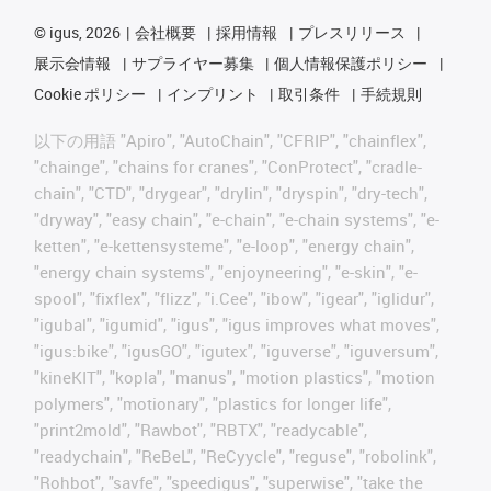
©
igus, 2026
会社概要
採用情報
プレスリリース
展示会情報
サプライヤー募集
個人情報保護ポリシー
Cookie ポリシー
インプリント
取引条件
手続規則
以下の用語 "Apiro", "AutoChain", "CFRIP", "chainflex",
"chainge", "chains for cranes", "ConProtect", "cradle-
chain", "CTD", "drygear", "drylin", "dryspin", "dry-tech",
"dryway", "easy chain", "e-chain", "e-chain systems", "e-
ketten", "e-kettensysteme", "e-loop", "energy chain",
"energy chain systems", "enjoyneering", "e-skin", "e-
spool", "fixflex", "flizz", "i.Cee", "ibow", "igear", "iglidur",
"igubal", "igumid", "igus", "igus improves what moves",
"igus:bike", "igusGO", "igutex", "iguverse", "iguversum",
"kineKIT", "kopla", "manus", "motion plastics", "motion
polymers", "motionary", "plastics for longer life",
"print2mold", "Rawbot", "RBTX", "readycable",
"readychain", "ReBeL", "ReCyycle", "reguse", "robolink",
"Rohbot", "savfe", "speedigus", "superwise", "take the