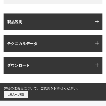
igus
製品説明
igus
テクニカルデータ
igus
ダウンロード
弊社の改善点について、ご意見をお寄せください。
ご意見＆ご要望