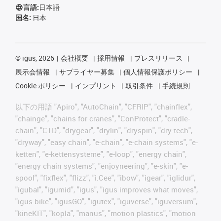
言語:
日本語
国名:
日本
©
igus, 2026
会社概要
採用情報
プレスリリース
展示会情報
サプライヤー募集
個人情報保護ポリシー
Cookie ポリシー
インプリント
取引条件
手続規則
以下の用語 "Apiro", "AutoChain", "CFRIP", "chainflex",
"chainge", "chains for cranes", "ConProtect", "cradle-
chain", "CTD", "drygear", "drylin", "dryspin", "dry-tech",
"dryway", "easy chain", "e-chain", "e-chain systems", "e-
ketten", "e-kettensysteme", "e-loop", "energy chain",
"energy chain systems", "enjoyneering", "e-skin", "e-
spool", "fixflex", "flizz", "i.Cee", "ibow", "igear", "iglidur",
"igubal", "igumid", "igus", "igus improves what moves",
"igus:bike", "igusGO", "igutex", "iguverse", "iguversum",
"kineKIT", "kopla", "manus", "motion plastics", "motion