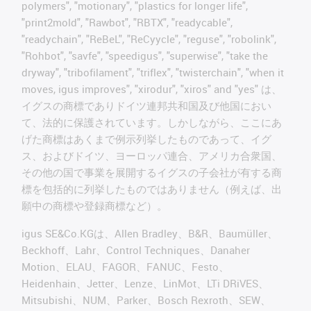
polymers", "motionary", "plastics for longer life",
"print2mold", "Rawbot", "RBTX", "readycable",
"readychain", "ReBeL", "ReCyycle", "reguse", "robolink",
"Rohbot", "savfe", "speedigus", "superwise", "take the
dryway", "tribofilament", "triflex", "twisterchain", "when it
moves, igus improves", "xirodur", "xiros" and "yes" は、
イグスの商標でありドイツ連邦共和国及び他国におい
て、法的に保護されています。しかしながら、ここにあ
げた商標はあくまで例示列挙したものであって、イグ
ス、およびドイツ、ヨーロッパ連合、アメリカ合衆国、
その他の国で事業を展開するイグスの子会社が有する商
標を包括的に列挙したものではありません（例えば、出
願中の商標や登録商標など）。
igus SE&Co.KGは、Allen Bradley、B&R、Baumüller、
Beckhoff、Lahr、Control Techniques、Danaher
Motion、ELAU、FAGOR、FANUC、Festo、
Heidenhain、Jetter、Lenze、LinMot、LTi DRiVES、
Mitsubishi、NUM、Parker、Bosch Rexroth、SEW、