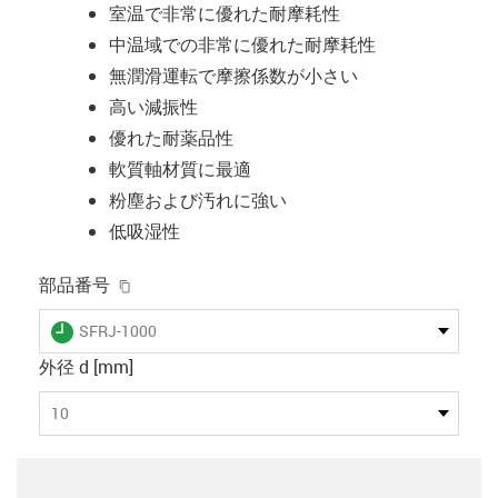
室温で非常に優れた耐摩耗性
中温域での非常に優れた耐摩耗性
無潤滑運転で摩擦係数が小さい
高い減振性
優れた耐薬品性
軟質軸材質に最適
粉塵および汚れに強い
低吸湿性
igus-icon-copy-clipboard
部品番号
igus-icon-lieferzeit
SFRJ-1000
外径 d [mm]
10