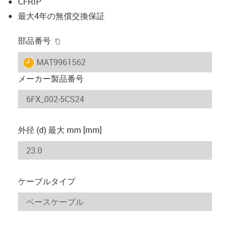
CFRIP
最大4年の無償交換保証
igus-icon-copy-clipboard
部品番号
igus-icon-lieferzeit
MAT9961562
メーカー製品番号
外径 (d) 最大 mm [mm]
ケーブルタイプ