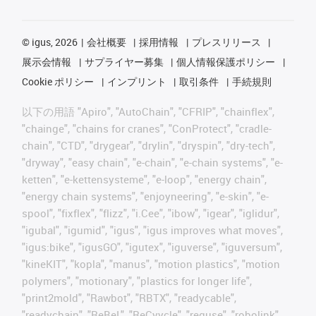
©
igus, 2026
会社概要
採用情報
プレスリリース
展示会情報
サプライヤー募集
個人情報保護ポリシー
Cookie ポリシー
インプリント
取引条件
手続規則
以下の用語 "Apiro", "AutoChain", "CFRIP", "chainflex",
"chainge", "chains for cranes", "ConProtect", "cradle-
chain", "CTD", "drygear", "drylin", "dryspin", "dry-tech",
"dryway", "easy chain", "e-chain", "e-chain systems", "e-
ketten", "e-kettensysteme", "e-loop", "energy chain",
"energy chain systems", "enjoyneering", "e-skin", "e-
spool", "fixflex", "flizz", "i.Cee", "ibow", "igear", "iglidur",
"igubal", "igumid", "igus", "igus improves what moves",
"igus:bike", "igusGO", "igutex", "iguverse", "iguversum",
"kineKIT", "kopla", "manus", "motion plastics", "motion
polymers", "motionary", "plastics for longer life",
"print2mold", "Rawbot", "RBTX", "readycable",
"readychain", "ReBeL", "ReCyycle", "reguse", "robolink",