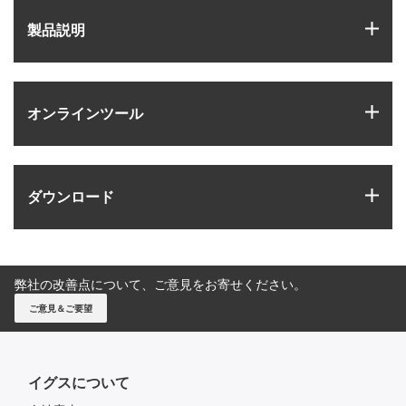
igus
製品説明
igus
オンラインツール
igus
ダウンロード
弊社の改善点について、ご意見をお寄せください。
ご意見＆ご要望
イグスについて