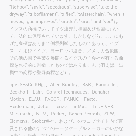
"Rohbot", "savfe", "speedigus", "superwise", "take the
dryway", "tribofilament", "triflex", "twisterchain", "when it
moves, igus improves", "xirodur", "xiros" and "yes" は、
イグスの商標でありドイツ連邦共和国及び他国におい
て、法的に保護されています。しかしながら、ここにあ
げた商標はあくまで例示列挙したものであって、イグ
ス、およびドイツ、ヨーロッパ連合、アメリカ合衆国、
その他の国で事業を展開するイグスの子会社が有する商
標を包括的に列挙したものではありません（例えば、出
願中の商標や登録商標など）。
igus SE&Co.KGは、Allen Bradley、B&R、Baumüller、
Beckhoff、Lahr、Control Techniques、Danaher
Motion、ELAU、FAGOR、FANUC、Festo、
Heidenhain、Jetter、Lenze、LinMot、LTi DRiVES、
Mitsubishi、NUM、Parker、Bosch Rexroth、SEW、
Siemens、Stöber各社、およびこのウェブサイト内で言
及される他のすべてのモータケーブルメーカーのいかな
る製品も販売していません。The products offered by