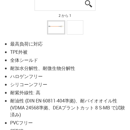
igus-icon-lupe
igus-icon-lupe
2 から 1
最高負荷に対応
TPE外被
全体シールド
耐加水分解性、耐微生物分解性
ハロゲンフリー
シリコーンフリー
耐紫外線性: 高
耐油性 (DIN EN 60811-404準拠)、耐バイオオイル性
(VDMA 24568準拠、DEAプラントカット 8 S-MB で試験
済み)
PVCフリー