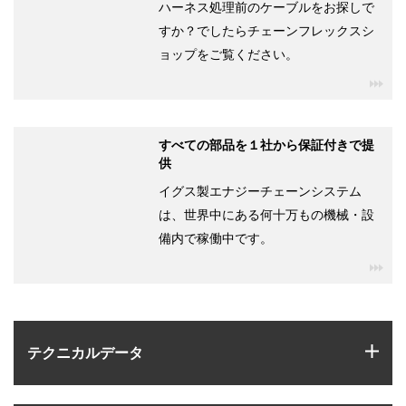
ハーネス処理前のケーブルをお探しで
すか？でしたらチェーンフレックスシ
ョップをご覧ください。
igu
すべての部品を１社から保証付きで提
供
イグス製エナジーチェーンシステム
は、世界中にある何十万もの機械・設
備内で稼働中です。
igu
igus
テクニカルデータ