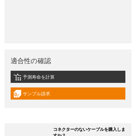
適合性の確認
予測寿命を計算
igus-icon-lebensdauerrechner
サンプル請求
igus-icon-gratismuster
コネクターのないケーブルを購入しま
すか？