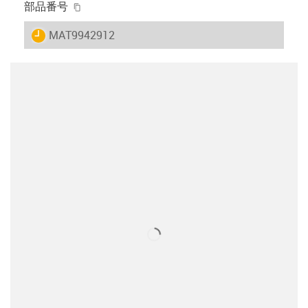
igus-icon-copy-clipboard
部品番号
igus-icon-lieferzeit
MAT9942912