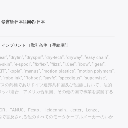
言語:
日本語
国名:
日本
インプリント
取引条件
手続規則
, "drylin", "dryspin", "dry-tech", "dryway", "easy chain",
", "e-spool", "fixflex", "flizz", "i.Cee", "ibow", "igear",
eKIT", "kopla", "manus", "motion plastics", "motion polymers",
, "robolink", "Rohbot", "savfe", "speedigus", "superwise",
 "xiros" and "yes" は、イグスの商標でありドイツ連邦共和国及び他国において、法的
ロッパ連合、アメリカ合衆国、その他の国で事業を展開する
AGOR、FANUC、Festo、Heidenhain、Jetter、Lenze、
びこのウェブサイト内で言及される他のすべてのモータケーブルメーカーのいか