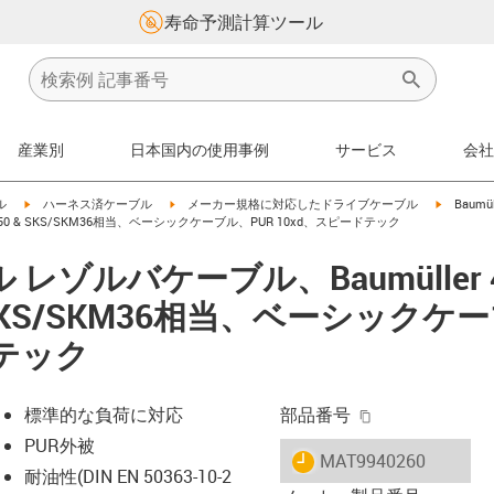
寿命予測計算ツール
産業別
日本国内の使用事例
サービス
会社
igus-icon-arrow-right
igus-icon-arrow-right
igus-icon
ル
ハーネス済ケーブル
メーカー規格に対応したドライブケーブル
Baum
SRM50 & SKS/SKM36相当、ベーシックケーブル、PUR 10xd、スピードテック
ゾルバケーブル、Baumüller 4
& SKS/SKM36相当、ベーシックケ
ドテック
igus-icon-copy-
標準的な負荷に対応
部品番号
PUR外被
igus-icon-lieferzeit
MAT9940260
耐油性(DIN EN 50363-10-2