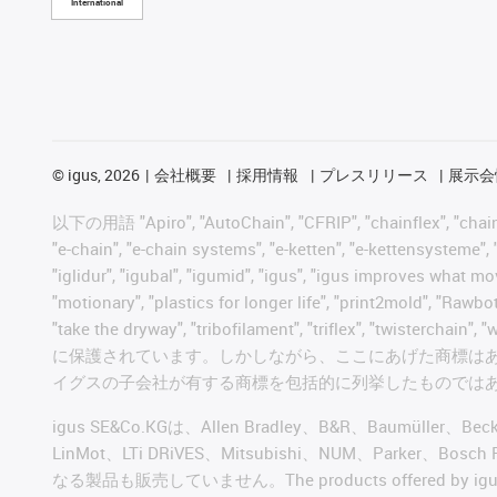
International
©
igus, 2026
会社概要
採用情報
プレスリリース
展示会
以下の用語 "Apiro", "AutoChain", "CFRIP", "chainflex", "chainge",
"e-chain", "e-chain systems", "e-ketten", "e-kettensysteme", "e
"iglidur", "igubal", "igumid", "igus", "igus improves what mo
"motionary", "plastics for longer life", "print2mold", "Rawbo
"take the dryway", "tribofilament", "triflex", "t
に保護されています。しかしながら、ここにあげた商標は
イグスの子会社が有する商標を包括的に列挙したものでは
igus SE&Co.KGは、Allen Bradley、B&R、Baumüller、Be
LinMot、LTi DRiVES、Mitsubishi、NUM、Par
なる製品も販売していません。The products offered by igus® a