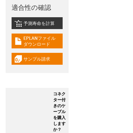
適合性の確認
予測寿命を計算
igus-icon-lebensdauerrechner
EPLANファイル
igus-icon-download-plan
ダウンロード
サンプル請求
igus-icon-gratismuster
コネク
ター付
きのケ
ーブル
を購入
します
か？