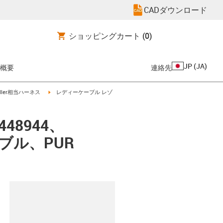
CADダウンロード
ショッピングカート
(0)
JP
(
JA
)
概要
連絡先
-arrow-right
igus-icon-arrow-right
üller相当ハーネス
レディーケーブル レゾ
48944、
ーブル、PUR
clipboard