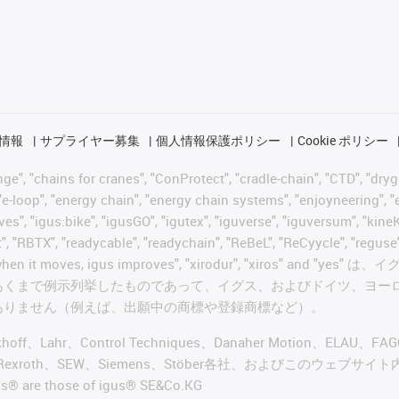
情報
サプライヤー募集
個人情報保護ポリシー
Cookie ポリシー
 "chains for cranes", "ConProtect", "cradle-chain", "CTD", "drygear"
-loop", "energy chain", "energy chain systems", "enjoyneering", "e-skin
ves", "igus:bike", "igusGO", "igutex", "iguverse", "iguversum", "kin
t", "RBTX", "readycable", "readychain", "ReBeL", "ReCyycle", "reguse"
wisterchain", "when it moves, igus improves", "xirodur",
あくまで例示列挙したものであって、イグス、およびドイツ、ヨー
ありません（例えば、出願中の商標や登録商標など）。
ckhoff、Lahr、Control Techniques、Danaher Motion、ELAU、F
ker、Bosch Rexroth、SEW、Siemens、Stöber各社、およ
re those of igus® SE&Co.KG