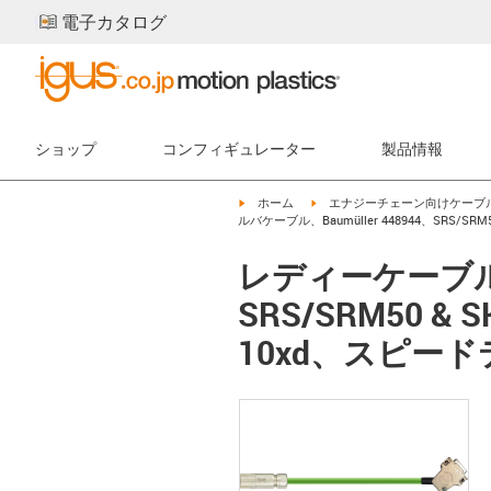
電子カタログ
ショップ
コンフィギュレーター
製品情報
igus-icon-arrow-right
igus-icon-arrow-right
ホーム
エナジーチェーン向けケーブ
ルバケーブル、Baumüller 448944、SRS/
レディーケーブル レ
SRS/SRM50 
10xd、スピー