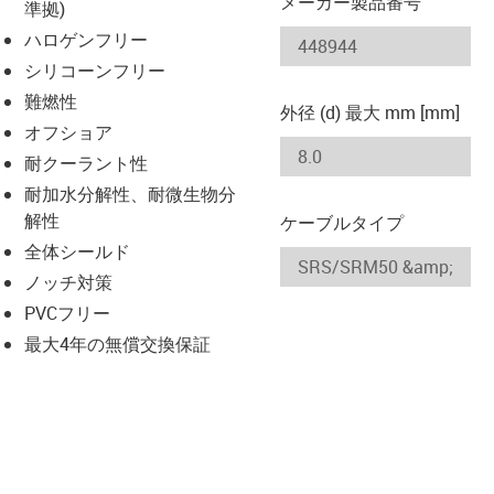
メーカー製品番号
準拠)
ハロゲンフリー
-icon-lupe
-icon-lupe
シリコーンフリー
難燃性
外径 (d) 最大 mm [mm]
オフショア
耐クーラント性
耐加水分解性、耐微生物分
解性
ケーブルタイプ
全体シールド
ノッチ対策
PVCフリー
最大4年の無償交換保証