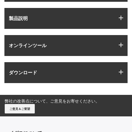
igus
製品説明
igus
オンラインツール
igus
ダウンロード
弊社の改善点について、ご意見をお寄せください。
ご意見＆ご要望