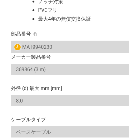
ノッチ対策
PVCフリー
最大4年の無償交換保証
igus-icon-copy-clipboard
部品番号
igus-icon-lieferzeit
MAT9940230
メーカー製品番号
外径 (d) 最大 mm [mm]
ケーブルタイプ