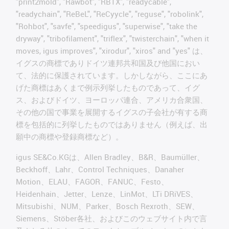
"print2mold", "Rawbot", "RBTX", "readycable",
"readychain", "ReBeL", "ReCyycle", "reguse", "robolink",
"Rohbot", "savfe", "speedigus", "superwise", "take the
dryway", "tribofilament", "triflex", "twisterchain", "when it
moves, igus improves", "xirodur", "xiros" and "yes" は、
イグスの商標でありドイツ連邦共和国及び他国におい
て、法的に保護されています。しかしながら、ここにあ
げた商標はあくまで例示列挙したものであって、イグ
ス、およびドイツ、ヨーロッパ連合、アメリカ合衆国、
その他の国で事業を展開するイグスの子会社が有する商
標を包括的に列挙したものではありません（例えば、出
願中の商標や登録商標など）。
igus SE&Co.KGは、Allen Bradley、B&R、Baumüller、
Beckhoff、Lahr、Control Techniques、Danaher
Motion、ELAU、FAGOR、FANUC、Festo、
Heidenhain、Jetter、Lenze、LinMot、LTi DRiVES、
Mitsubishi、NUM、Parker、Bosch Rexroth、SEW、
Siemens、Stöber各社、およびこのウェブサイト内で言