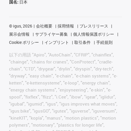
国名:
日本
©
igus, 2026
会社概要
採用情報
プレスリリース
展示会情報
サプライヤー募集
個人情報保護ポリシー
Cookie ポリシー
インプリント
取引条件
手続規則
以下の用語 "Apiro", "AutoChain", "CFRIP", "chainflex",
"chainge", "chains for cranes", "ConProtect", "cradle-
chain", "CTD", "drygear", "drylin", "dryspin", "dry-tech",
"dryway", "easy chain", "e-chain", "e-chain systems", "e-
ketten", "e-kettensysteme", "e-loop", "energy chain",
"energy chain systems", "enjoyneering", "e-skin", "e-
spool", "fixflex", "flizz", "i.Cee", "ibow", "igear", "iglidur",
"igubal", "igumid", "igus", "igus improves what moves",
"igus:bike", "igusGO", "igutex", "iguverse", "iguversum",
"kineKIT", "kopla", "manus", "motion plastics", "motion
polymers", "motionary", "plastics for longer life",