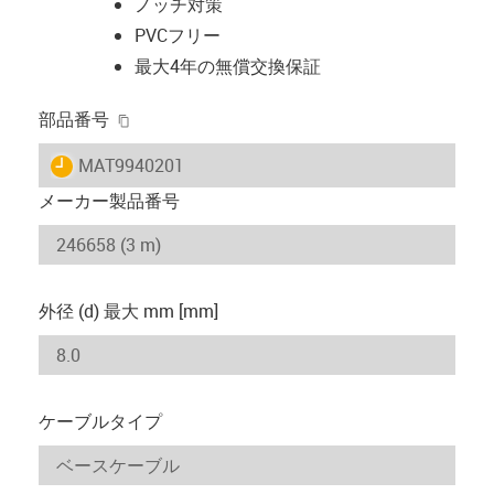
ノッチ対策
PVCフリー
最大4年の無償交換保証
igus-icon-copy-clipboard
部品番号
igus-icon-lieferzeit
MAT9940201
メーカー製品番号
外径 (d) 最大 mm [mm]
ケーブルタイプ