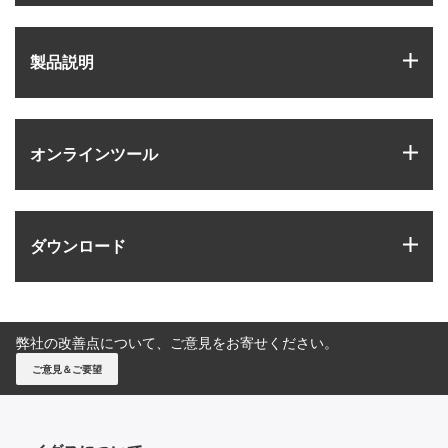
igus
製品説明
igus
オンラインツール
igus
ダウンロード
弊社の改善点について、ご意見をお寄せください。
ご意見＆ご要望