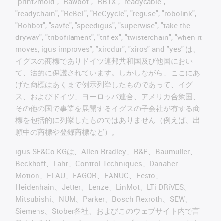
"print2mold", "Rawbot", "RBTX", "readycable",
"readychain", "ReBeL", "ReCyycle", "reguse", "robolink",
"Rohbot", "savfe", "speedigus", "superwise", "take the
dryway", "tribofilament", "triflex", "twisterchain", "when it
moves, igus improves", "xirodur", "xiros" and "yes" は、
イグスの商標でありドイツ連邦共和国及び他国におい
て、法的に保護されています。しかしながら、ここにあ
げた商標はあくまで例示列挙したものであって、イグ
ス、およびドイツ、ヨーロッパ連合、アメリカ合衆国、
その他の国で事業を展開するイグスの子会社が有する商
標を包括的に列挙したものではありません（例えば、出
願中の商標や登録商標など）。
igus SE&Co.KGは、Allen Bradley、B&R、Baumüller、
Beckhoff、Lahr、Control Techniques、Danaher
Motion、ELAU、FAGOR、FANUC、Festo、
Heidenhain、Jetter、Lenze、LinMot、LTi DRiVES、
Mitsubishi、NUM、Parker、Bosch Rexroth、SEW、
Siemens、Stöber各社、およびこのウェブサイト内で言