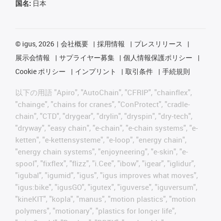
国名:
日本
©
igus, 2026
会社概要
採用情報
プレスリリース
展示会情報
サプライヤー募集
個人情報保護ポリシー
Cookie ポリシー
インプリント
取引条件
手続規則
以下の用語 "Apiro", "AutoChain", "CFRIP", "chainflex",
"chainge", "chains for cranes", "ConProtect", "cradle-
chain", "CTD", "drygear", "drylin", "dryspin", "dry-tech",
"dryway", "easy chain", "e-chain", "e-chain systems", "e-
ketten", "e-kettensysteme", "e-loop", "energy chain",
"energy chain systems", "enjoyneering", "e-skin", "e-
spool", "fixflex", "flizz", "i.Cee", "ibow", "igear", "iglidur",
"igubal", "igumid", "igus", "igus improves what moves",
"igus:bike", "igusGO", "igutex", "iguverse", "iguversum",
"kineKIT", "kopla", "manus", "motion plastics", "motion
polymers", "motionary", "plastics for longer life",