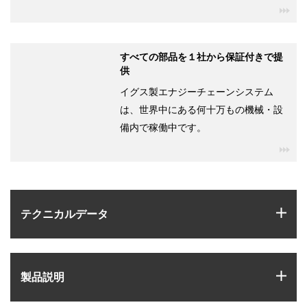
igu
すべての部品を１社から保証付きで提
供
イグス製エナジーチェーンシステム
は、世界中にある何十万もの機械・設
備内で稼働中です。
igu
igus
テクニカルデータ
igus
製品説明