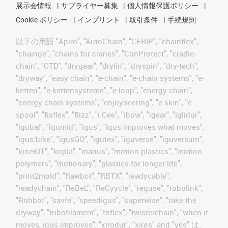
展示会情報
サプライヤー募集
個人情報保護ポリシー
Cookie ポリシー
インプリント
取引条件
手続規則
以下の用語 "Apiro", "AutoChain", "CFRIP", "chainflex",
"chainge", "chains for cranes", "ConProtect", "cradle-
chain", "CTD", "drygear", "drylin", "dryspin", "dry-tech",
"dryway", "easy chain", "e-chain", "e-chain systems", "e-
ketten", "e-kettensysteme", "e-loop", "energy chain",
"energy chain systems", "enjoyneering", "e-skin", "e-
spool", "fixflex", "flizz", "i.Cee", "ibow", "igear", "iglidur",
"igubal", "igumid", "igus", "igus improves what moves",
"igus:bike", "igusGO", "igutex", "iguverse", "iguversum",
"kineKIT", "kopla", "manus", "motion plastics", "motion
polymers", "motionary", "plastics for longer life",
"print2mold", "Rawbot", "RBTX", "readycable",
"readychain", "ReBeL", "ReCyycle", "reguse", "robolink",
"Rohbot", "savfe", "speedigus", "superwise", "take the
dryway", "tribofilament", "triflex", "twisterchain", "when it
moves, igus improves", "xirodur", "xiros" and "yes" は、