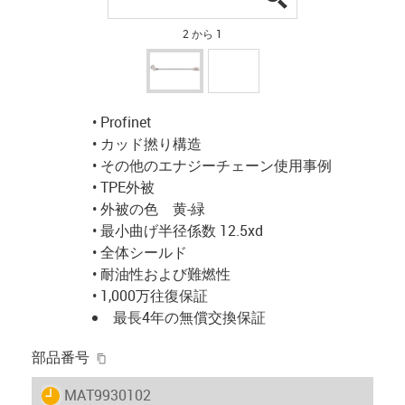
2 から 1
• Profinet
• カッド撚り構造
• その他のエナジーチェーン使用事例
• TPE外被
• 外被の色 黄-緑
• 最小曲げ半径係数 12.5xd
• 全体シールド
• 耐油性および難燃性
• 1,000万往復保証
最長4年の無償交換保証
igus-icon-copy-clipboard
部品番号
igus-icon-lieferzeit
MAT9930102