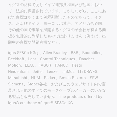
イグスの商標でありドイツ連邦共和国及び他国におい
て、法的に保護されています。しかしながら、ここにあ
げた商標はあくまで例示列挙したものであって、イグ
ス、およびドイツ、ヨーロッパ連合、アメリカ合衆国、
その他の国で事業を展開するイグスの子会社が有する商
標を包括的に列挙したものではありません（例えば、出
願中の商標や登録商標など）。
igus SE&Co.KGは、Allen Bradley、B&R、Baumüller、
Beckhoff、Lahr、Control Techniques、Danaher
Motion、ELAU、FAGOR、FANUC、Festo、
Heidenhain、Jetter、Lenze、LinMot、LTi DRiVES、
Mitsubishi、NUM、Parker、Bosch Rexroth、SEW、
Siemens、Stöber各社、およびこのウェブサイト内で言
及される他のすべてのモータケーブルメーカーのいかな
る製品も販売していません。The products offered by
igus® are those of igus® SE&Co.KG