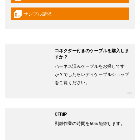
サンプル請求
igus-icon-gratismuster
コネクター付きのケーブルを購入しま
すか？
ハーネス済みケーブルをお探しです
か？でしたらレディケーブルショップ
をご覧ください。
igu
CFRIP
剥離作業の時間を50% 短縮します。