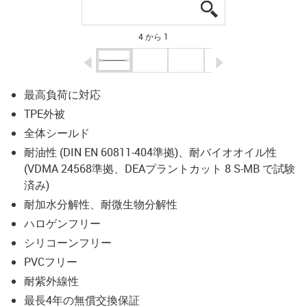
igus-icon-lupe
igus-icon-lupe
igus-icon-lupe
igus-icon-lupe
4 から 1
igus-icon-arrow-left
igus-icon-arrow-r
最高負荷に対応
TPE外被
全体シールド
耐油性 (DIN EN 60811-404準拠)、耐バイオオイル性
(VDMA 24568準拠、DEAプラントカット 8 S-MB で試験
済み)
耐加水分解性、耐微生物分解性
ハロゲンフリー
シリコーンフリー
PVCフリー
耐紫外線性
最長4年の無償交換保証