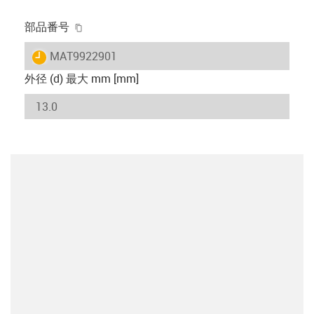
igus-icon-copy-clipboard
部品番号
igus-icon-lieferzeit
MAT9922901
外径 (d) 最大 mm [mm]