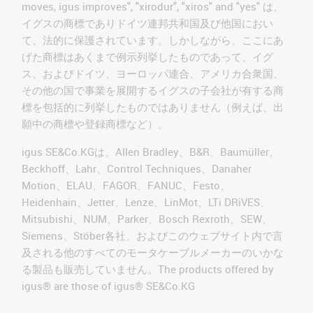
moves, igus improves", "xirodur", "xiros" and "yes" は、
イグスの商標でありドイツ連邦共和国及び他国におい
て、法的に保護されています。しかしながら、ここにあ
げた商標はあくまで例示列挙したものであって、イグ
ス、およびドイツ、ヨーロッパ連合、アメリカ合衆国、
その他の国で事業を展開するイグスの子会社が有する商
標を包括的に列挙したものではありません（例えば、出
願中の商標や登録商標など）。
igus SE&Co.KGは、Allen Bradley、B&R、Baumüller、
Beckhoff、Lahr、Control Techniques、Danaher
Motion、ELAU、FAGOR、FANUC、Festo、
Heidenhain、Jetter、Lenze、LinMot、LTi DRiVES、
Mitsubishi、NUM、Parker、Bosch Rexroth、SEW、
Siemens、Stöber各社、およびこのウェブサイト内で言
及される他のすべてのモータケーブルメーカーのいかな
る製品も販売していません。The products offered by
igus® are those of igus® SE&Co.KG