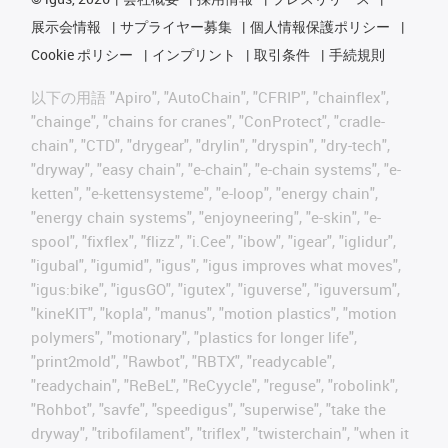
展示会情報
サプライヤー募集
個人情報保護ポリシー
Cookie ポリシー
インプリント
取引条件
手続規則
以下の用語 "Apiro", "AutoChain", "CFRIP", "chainflex",
"chainge", "chains for cranes", "ConProtect", "cradle-
chain", "CTD", "drygear", "drylin", "dryspin", "dry-tech",
"dryway", "easy chain", "e-chain", "e-chain systems", "e-
ketten", "e-kettensysteme", "e-loop", "energy chain",
"energy chain systems", "enjoyneering", "e-skin", "e-
spool", "fixflex", "flizz", "i.Cee", "ibow", "igear", "iglidur",
"igubal", "igumid", "igus", "igus improves what moves",
"igus:bike", "igusGO", "igutex", "iguverse", "iguversum",
"kineKIT", "kopla", "manus", "motion plastics", "motion
polymers", "motionary", "plastics for longer life",
"print2mold", "Rawbot", "RBTX", "readycable",
"readychain", "ReBeL", "ReCyycle", "reguse", "robolink",
"Rohbot", "savfe", "speedigus", "superwise", "take the
dryway", "tribofilament", "triflex", "twisterchain", "when it