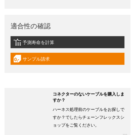
適合性の確認
予測寿命を計算
igus-icon-lebensdauerrechner
サンプル請求
igus-icon-gratismuster
コネクターのないケーブルを購入しま
すか？
ハーネス処理前のケーブルをお探しで
すか？でしたらチェーンフレックスシ
ョップをご覧ください。
igu