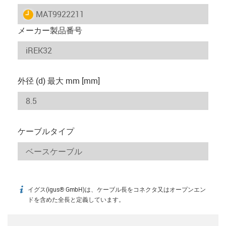
igus-icon-lieferzeit
MAT9922211
メーカー製品番号
外径 (d) 最大 mm [mm]
ケーブルタイプ
イグス(igus® GmbH)は、ケーブル長をコネクタ又はオープンエン
igus-icon-info
ドを含めた全長と定義しています。