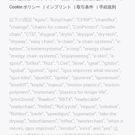
Cookie ポリシー
インプリント
取引条件
手続規則
以下の用語 "Apiro", "AutoChain", "CFRIP", "chainflex",
"chainge", "chains for cranes", "ConProtect", "cradle-
chain", "CTD", "drygear", "drylin", "dryspin", "dry-tech",
"dryway", "easy chain", "e-chain", "e-chain systems", "e-
ketten", "e-kettensysteme", "e-loop", "energy chain",
"energy chain systems", "enjoyneering", "e-skin", "e-
spool", "fixflex", "flizz", "i.Cee", "ibow", "igear", "iglidur",
"igubal", "igumid", "igus", "igus improves what moves",
"igus:bike", "igusGO", "igutex", "iguverse", "iguversum",
"kineKIT", "kopla", "manus", "motion plastics", "motion
polymers", "motionary", "plastics for longer life",
"print2mold", "Rawbot", "RBTX", "readycable",
"readychain", "ReBeL", "ReCyycle", "reguse", "robolink",
"Rohbot", "savfe", "speedigus", "superwise", "take the
dryway", "tribofilament", "triflex", "twisterchain", "when it
moves, igus improves", "xirodur", "xiros" and "yes" は、