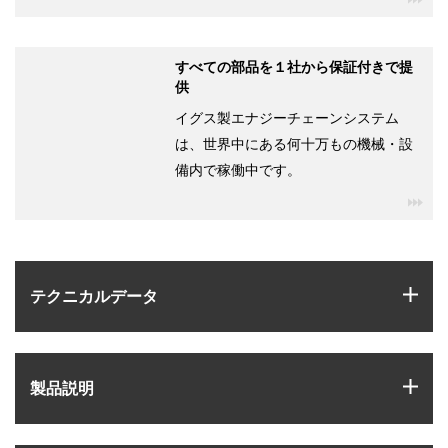
すべての部品を１社から保証付きで提
供
イグス製エナジーチェーンシステム
は、世界中にある何十万もの機械・設
備内で稼働中です。
igu
igus
テクニカルデータ
igus
製品説明