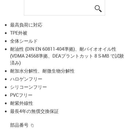
igus-icon-lup
最高負荷に対応
TPE外被
全体シールド
耐油性 (DIN EN 60811-404準拠)、耐バイオオイル性
(VDMA 24568準拠、DEAプラントカット 8 S-MB で試験
済み)
耐加水分解性、耐微生物分解性
ハロゲンフリー
シリコーンフリー
PVCフリー
耐紫外線性
最長4年の無償交換保証
igus-icon-copy-clipboard
部品番号