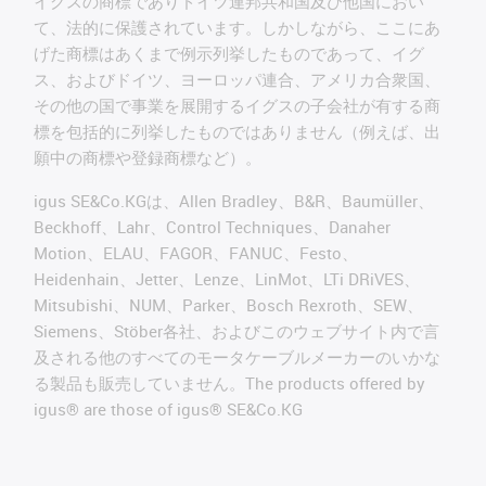
イグスの商標でありドイツ連邦共和国及び他国におい
て、法的に保護されています。しかしながら、ここにあ
げた商標はあくまで例示列挙したものであって、イグ
ス、およびドイツ、ヨーロッパ連合、アメリカ合衆国、
その他の国で事業を展開するイグスの子会社が有する商
標を包括的に列挙したものではありません（例えば、出
願中の商標や登録商標など）。
igus SE&Co.KGは、Allen Bradley、B&R、Baumüller、
Beckhoff、Lahr、Control Techniques、Danaher
Motion、ELAU、FAGOR、FANUC、Festo、
Heidenhain、Jetter、Lenze、LinMot、LTi DRiVES、
Mitsubishi、NUM、Parker、Bosch Rexroth、SEW、
Siemens、Stöber各社、およびこのウェブサイト内で言
及される他のすべてのモータケーブルメーカーのいかな
る製品も販売していません。The products offered by
igus® are those of igus® SE&Co.KG