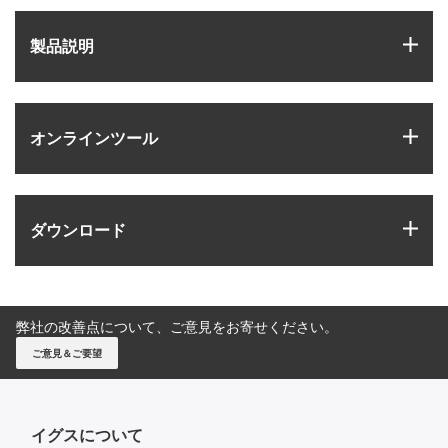
igus
製品説明
igus
オンラインツール
igus
ダウンロード
弊社の改善点について、ご意見をお寄せください。
ご意見＆ご要望
イグスについて