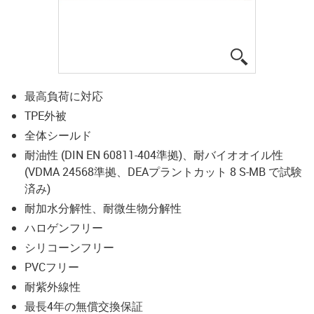
igus-icon-lup
最高負荷に対応
TPE外被
全体シールド
耐油性 (DIN EN 60811-404準拠)、耐バイオオイル性
(VDMA 24568準拠、DEAプラントカット 8 S-MB で試験
済み)
耐加水分解性、耐微生物分解性
ハロゲンフリー
シリコーンフリー
PVCフリー
耐紫外線性
最長4年の無償交換保証