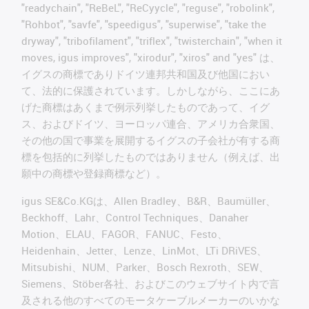
"readychain", "ReBeL", "ReCyycle", "reguse", "robolink",
"Rohbot", "savfe", "speedigus", "superwise", "take the
dryway", "tribofilament", "triflex", "twisterchain", "when it
moves, igus improves", "xirodur", "xiros" and "yes" は、
イグスの商標でありドイツ連邦共和国及び他国におい
て、法的に保護されています。しかしながら、ここにあ
げた商標はあくまで例示列挙したものであって、イグ
ス、およびドイツ、ヨーロッパ連合、アメリカ合衆国、
その他の国で事業を展開するイグスの子会社が有する商
標を包括的に列挙したものではありません（例えば、出
願中の商標や登録商標など）。
igus SE&Co.KGは、Allen Bradley、B&R、Baumüller、
Beckhoff、Lahr、Control Techniques、Danaher
Motion、ELAU、FAGOR、FANUC、Festo、
Heidenhain、Jetter、Lenze、LinMot、LTi DRiVES、
Mitsubishi、NUM、Parker、Bosch Rexroth、SEW、
Siemens、Stöber各社、およびこのウェブサイト内で言
及される他のすべてのモータケーブルメーカーのいかな