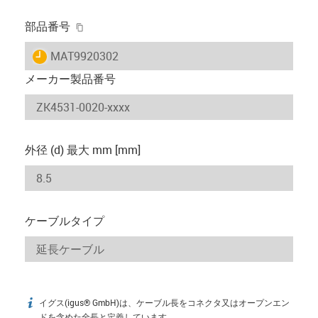
igus-icon-copy-clipboard
部品番号
igus-icon-lieferzeit
MAT9920302
メーカー製品番号
外径 (d) 最大 mm [mm]
ケーブルタイプ
イグス(igus® GmbH)は、ケーブル長をコネクタ又はオープンエン
igus-icon-info
ドを含めた全長と定義しています。