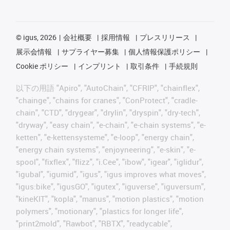
©
igus, 2026
会社概要
採用情報
プレスリリース
展示会情報
サプライヤー募集
個人情報保護ポリシー
Cookie ポリシー
インプリント
取引条件
手続規則
以下の用語 "Apiro", "AutoChain", "CFRIP", "chainflex",
"chainge", "chains for cranes", "ConProtect", "cradle-
chain", "CTD", "drygear", "drylin", "dryspin", "dry-tech",
"dryway", "easy chain", "e-chain", "e-chain systems", "e-
ketten", "e-kettensysteme", "e-loop", "energy chain",
"energy chain systems", "enjoyneering", "e-skin", "e-
spool", "fixflex", "flizz", "i.Cee", "ibow", "igear", "iglidur",
"igubal", "igumid", "igus", "igus improves what moves",
"igus:bike", "igusGO", "igutex", "iguverse", "iguversum",
"kineKIT", "kopla", "manus", "motion plastics", "motion
polymers", "motionary", "plastics for longer life",
"print2mold", "Rawbot", "RBTX", "readycable",