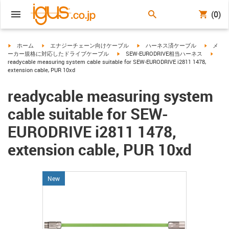
(0)
igus-icon-arrow-right
igus-icon-arrow-right
igus-icon-arrow-right
igus-ico
ホーム
エナジーチェーン向けケーブル
ハーネス済ケーブル
メ
igus-icon-arrow-right
igus-i
ーカー規格に対応したドライブケーブル
SEW-EURODRIVE相当ハーネス
readycable measuring system cable suitable for SEW-EURODRIVE i2811 1478,
extension cable, PUR 10xd
readycable measuring system
cable suitable for SEW-
EURODRIVE i2811 1478,
extension cable, PUR 10xd
New