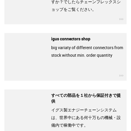
すか？でしたらチェーンフレックスシ
ョップをご覧ください。
igu
igus connectors shop
big variaty of different connectors from
stock without min. order quantity
igu
すべての部品を１社から保証付きで提
供
イグス製エナジーチェーンシステム
は、世界中にある何十万もの機械・設
備内で稼働中です。