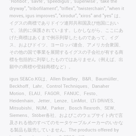
"Rohbot", "savfe", "speedigus", "superwise", "take the
dryway", "tribofilament", "triflex", "twisterchain", "when it
moves, igus improves", "xirodur", "xiros" and "yes" は、
イグスの商標でありドイツ連邦共和国及び他国におい
て、法的に保護されています。しかしながら、ここにあ
げた商標はあくまで例示列挙したものであって、イグ
ス、およびドイツ、ヨーロッパ連合、アメリカ合衆国、
その他の国で事業を展開するイグスの子会社が有する商
標を包括的に列挙したものではありません（例えば、出
願中の商標や登録商標など）。
igus SE&Co.KGは、Allen Bradley、B&R、Baumüller、
Beckhoff、Lahr、Control Techniques、Danaher
Motion、ELAU、FAGOR、FANUC、Festo、
Heidenhain、Jetter、Lenze、LinMot、LTi DRiVES、
Mitsubishi、NUM、Parker、Bosch Rexroth、SEW、
Siemens、Stöber各社、およびこのウェブサイト内で言
及される他のすべてのモータケーブルメーカーのいかな
る製品も販売していません。The products offered by