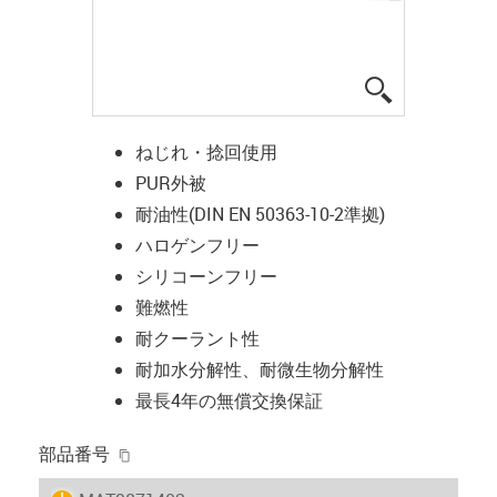
igus-icon-lup
ねじれ・捻回使用
PUR外被
耐油性(DIN EN 50363-10-2準拠)
ハロゲンフリー
シリコーンフリー
難燃性
耐クーラント性
耐加水分解性、耐微生物分解性
最長4年の無償交換保証
igus-icon-copy-clipboard
部品番号