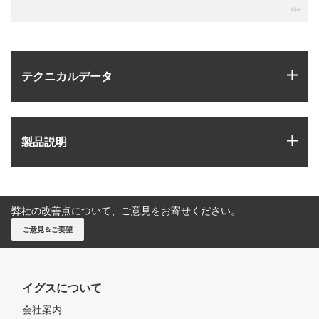
igu
igus
テクニカルデータ
igus
製品説明
弊社の改善点について、ご意見をお寄せください。
ご意見＆ご要望
イグスについて
会社案内