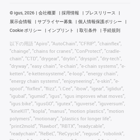
©
igus, 2026
会社概要
採用情報
プレスリリース
展示会情報
サプライヤー募集
個人情報保護ポリシー
Cookie ポリシー
インプリント
取引条件
手続規則
以下の用語 "Apiro", "AutoChain", "CFRIP", "chainflex",
"chainge", "chains for cranes", "ConProtect", "cradle-
chain", "CTD", "drygear", "drylin", "dryspin", "dry-tech",
"dryway", "easy chain", "e-chain", "e-chain systems", "e-
ketten", "e-kettensysteme", "e-loop", "energy chain",
"energy chain systems", "enjoyneering", "e-skin", "e-
spool", "fixflex", "flizz", "i.Cee", "ibow", "igear", "iglidur",
"igubal", "igumid", "igus", "igus improves what moves",
"igus:bike", "igusGO", "igutex", "iguverse", "iguversum",
"kineKIT", "kopla", "manus", "motion plastics", "motion
polymers", "motionary", "plastics for longer life",
"print2mold", "Rawbot", "RBTX", "readycable",
"readychain", "ReBeL", "ReCyycle", "reguse", "robolink",